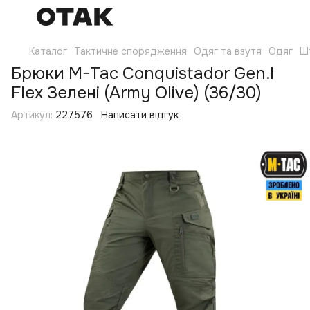
Каталог
Тактичне спорядження
Одяг та взутя
Одяг
Ш
Брюки M-Tac Conquistador Gen.I
Flex Зелені (Army Olive) (36/30)
Артикул:
227576
Написати відгук