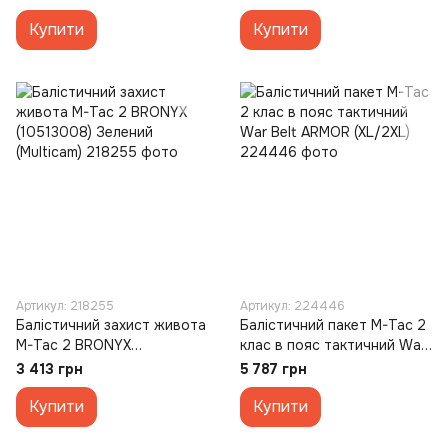
(Multicam)
M/L (10268001-M/L)
Купити
Купити
Артикул: 218255
Артикул: 224446
Балістичний захист живота
Балістичний пакет M-Tac 2
M-Tac 2 BRONYX
клас в пояс тактичний War
(10513008) Зелений
Belt ARMOR (XL/2XL)
3 413 грн
5 787 грн
(Multicam)
Купити
Купити