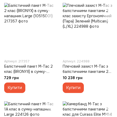
Артикул: 217357
Артикул: 224988
Балістичний пакет M-Tac 2
Плечовий захист M-Tac з
клас (BRONYX) в сумку-
балістичними пакетами 2
напашник Large (10515001)
клас захисту Ергономічний
729 грн
10 238 грн
(Пара) Зелений (Multicam)
Купити
(L/XL)
Купити