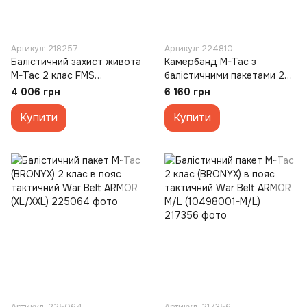
Артикул: 218257
Артикул: 224810
Балістичний захист живота
Камербанд M-Tac з
M-Tac 2 клас FMS
балістичними пакетами 2
(10454008) Зелений
клас для Cuirass Elite
4 006 грн
6 160 грн
(Multicam)
Зелений (Multicam) (M/L)
Купити
Купити