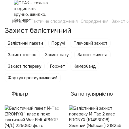
Каталог
Тактичне спорядження
Спорядження
Захист б
Захист балістичний
Балістичні пакети
Поручі
Плечовий захист
Захист стегон
Захист паху
Захист живота
Захист попереку
Горжет
Камербанд
Фартух протиуламковий
Фільтр
За популярністю