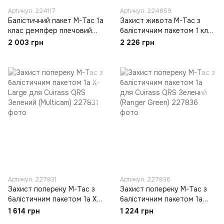
Артикул: 224117
Артикул: 224859
Балістичний пакет M-Tac 1а
Захист живота M-Tac з
клас демпфер плечовий
балістичним пакетом 1 клас
Cuirass
захисту MOLLE MM14
2 003 грн
2 226 грн
Зелений (Multicam)
Артикул: 227831
Артикул: 227836
Захист попереку M-Tac з
Захист попереку M-Tac з
балістичним пакетом 1а X-
балістичним пакетом 1а
Large для Cuirass QRS
для Cuirass QRS Зелений
1 614 грн
1 224 грн
Зелений (Multicam)
(Ranger Green)