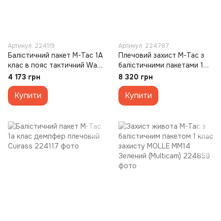
Артикул: 224119
Артикул: 224787
Балістичний пакет M-Tac 1А
Плечовий захист M-Tac з
клас в пояс тактичний War
балістичними пакетами 1
Belt ARMOR (M/L)
клас захисту Ергономічний
4 173 грн
8 320 грн
(Пара) Зелений (Multicam)
Купити
(S/M)
Купити