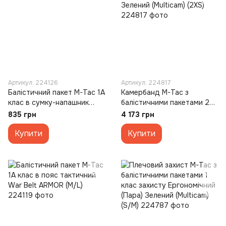
Артикул: 224126
Артикул: 224817
Балістичний пакет M-Tac 1А
Камербанд M-Tac з
клас в сумку-напашник
балістичними пакетами 2
Large
клас для Cuirass Elite MM14
835 грн
4 173 грн
Зелений (Multicam) (2XS)
Купити
Купити