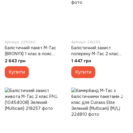
Артикул: 225060
Артикул: 218259
Балістичний пакет M-Tac
Балістичний захист
(BRONYX) 1 клас в пояс
попереку M-Tac 2 клас
тактичний War Belt ARMOR
BRONYX (10493008)
2 643 грн
1 447 грн
(M/L)
Зелений (Multicam)
Купити
Купити