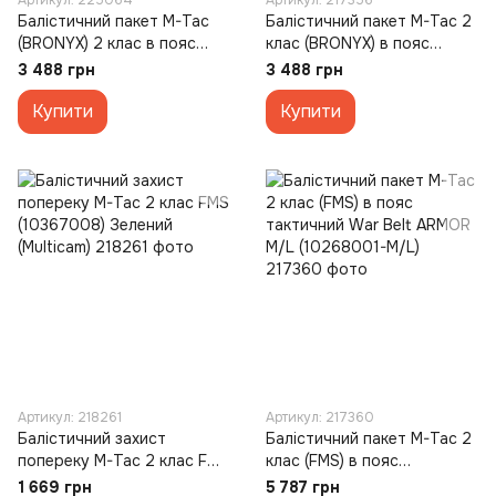
Артикул: 225064
Артикул: 217356
Балістичний пакет M-Tac
Балістичний пакет M-Tac 2
(BRONYX) 2 клас в пояс
клас (BRONYX) в пояс
тактичний War Belt ARMOR
тактичний War Belt ARMOR
3 488 грн
3 488 грн
(XL/XXL)
M/L (10498001-M/L)
Купити
Купити
Артикул: 218261
Артикул: 217360
Балістичний захист
Балістичний пакет M-Tac 2
попереку M-Tac 2 клас FMS
клас (FMS) в пояс
(10367008) Зелений
тактичний War Belt ARMOR
1 669 грн
5 787 грн