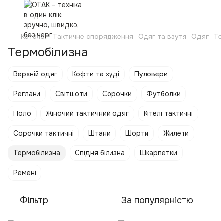
Каталог
Тактичне спорядження
Одяг та взутя
Одяг
Т
Термобілизна
Верхній одяг
Кофти та худі
Пуловери
Реглани
Світшоти
Сорочки
Футболки
Поло
Жіночий тактичний одяг
Кітелі тактичні
Сорочки тактичні
Штани
Шорти
Жилети
Термобілизна
Спідня білизна
Шкарпетки
Ремені
Фільтр
За популярністю