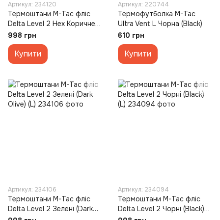
Артикул: 234120
Артикул: 220744
Термоштани M-Tac фліс
Термофутболка M-Tac
Delta Level 2 Hex Коричневі
Ultra Vent L Чорна (Black)
(Coyote) (L)
998 грн
610 грн
Купити
Купити
Артикул: 234106
Артикул: 234094
Термоштани M-Tac фліс
Термоштани M-Tac фліс
Delta Level 2 Зелені (Dark
Delta Level 2 Чорні (Black)
Olive) (L)
(L)