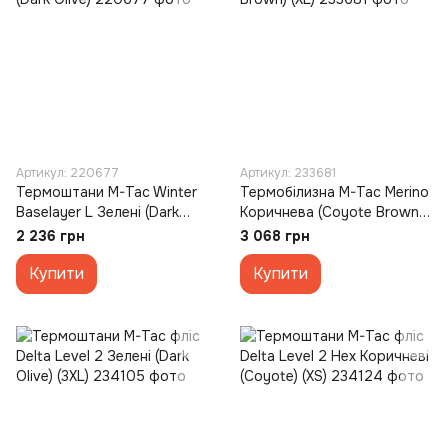
Артикул: 220677
Артикул: 233681
Термоштани M-Tac Winter
Термобілизна M-Tac Merino
Baselayer L Зелені (Dark
Коричнева (Coyote Brown)
Olive)
(XL)
2 236 грн
3 068 грн
Купити
Купити