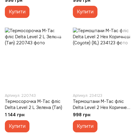
998 грн
998 грн
Купити
Купити
Артикул: 220743
Артикул: 234123
Термосорочка M-Tac фліс
Термоштани M-Tac фліс
Delta Level 2 L Зелена (Tan)
Delta Level 2 Hex Коричневі
(Coyote) (XL)
1 144 грн
998 грн
Купити
Купити