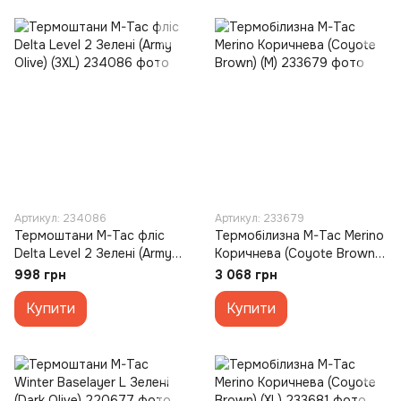
Артикул: 234086
Артикул: 233679
Термоштани M-Tac фліс
Термобілизна M-Tac Merino
Delta Level 2 Зелені (Army
Коричнева (Coyote Brown)
Olive) (3XL)
(M)
998 грн
3 068 грн
Купити
Купити