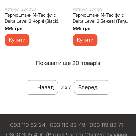
Артикул: 234093
Артикул: 234158
Термоштани M-Tac фліс
Термоштани M-Tac фліс
Delta Level 2 Чорні (Black)
Delta Level 2 Бежеві (Tan)
(3XL)
(3XL)
998 грн
998 грн
Купити
Купити
Показати ще 20 товарів
Назад
Вперед
2
з 7
093 119 82 24
093 119 82 49
093 119 82 71
0800 305 400 (Відділ Якості Обслуговування