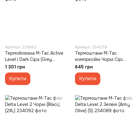
Артикул: 233662
Артикул: 234078
Термобілизна M-Tac Active
Термоштани M-Tac
Level I Dark Сіра (Grey
компресійні Чорні Сірі
Melange) (2XL)
(Black Grey) (M)
1 301 грн
645 грн
Купити
Купити