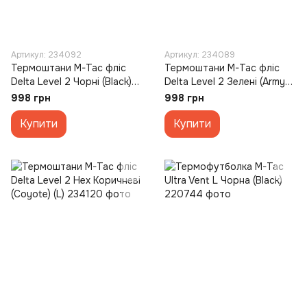
Артикул: 234092
Артикул: 234089
Термоштани M-Tac фліс
Термоштани M-Tac фліс
Delta Level 2 Чорні (Black)
Delta Level 2 Зелені (Army
(2XL)
Olive) (S)
998 грн
998 грн
Купити
Купити