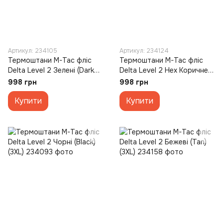
Артикул: 234105
Артикул: 234124
Термоштани M-Tac фліс
Термоштани M-Tac фліс
Delta Level 2 Зелені (Dark
Delta Level 2 Hex Коричневі
Olive) (3XL)
(Coyote) (XS)
998 грн
998 грн
Купити
Купити