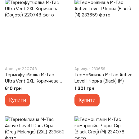
Артикул: 220748
Артикул: 233659
Термофутболка M-Tac
Термобілизна M-Tac Active
Ultra Vent 2XL Коричнева
Level I Чорна (Black) (M)
(Coyote)
610 грн
1 301 грн
Купити
Купити