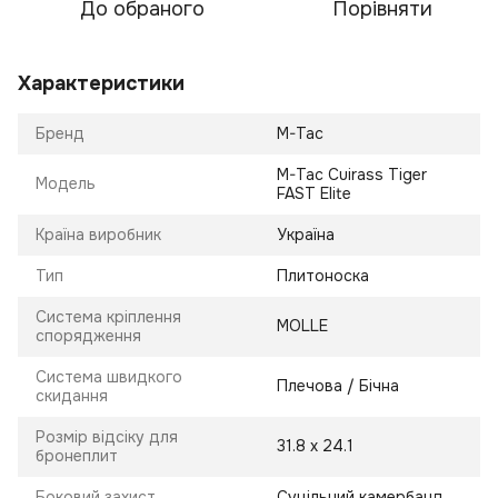
До обраного
Порівняти
Характеристики
Бренд
M-Tac
M-Tac Cuirass Tiger
Модель
FAST Elite
Країна виробник
Україна
Тип
Плитоноска
Система кріплення
MOLLE
спорядження
Система швидкого
Плечова / Бічна
скидання
Розмір відсіку для
31.8 х 24.1
бронеплит
Боковий захист
Суцільний камербанд