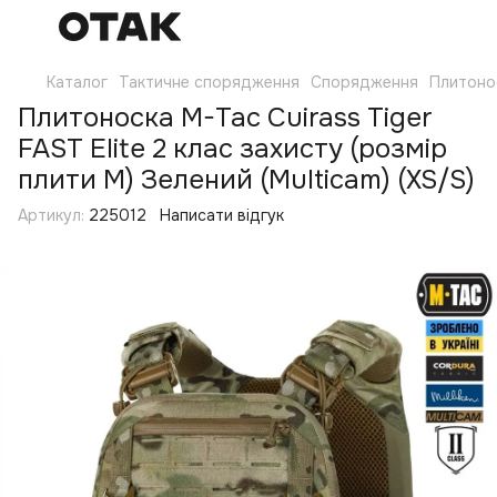
Каталог
Тактичне спорядження
Спорядження
Плитоно
Плитоноска M-Tac Cuirass Tiger
FAST Elite 2 клас захисту (розмір
плити М) Зелений (Multicam) (XS/S)
Артикул:
225012
Написати відгук