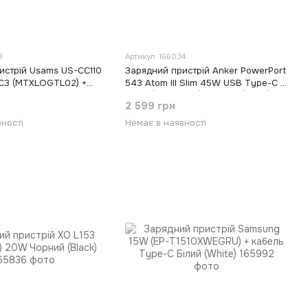
3
Артикул: 166034
истрій Usams US-CC110
Зарядний пристрій Anker PowerPort
C3 (MTXLOGTL02) +
543 Atom III Slim 45W USB Type-C +
 - Lightning Білий
20 W (A2046G12) Чорний (Black)
2 599 грн
ності
Немає в наявності