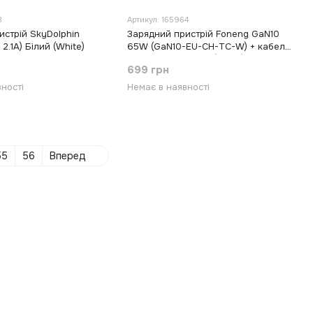
3
Артикул: 165964
истрій SkyDolphin
Зарядний пристрій Foneng GaN10
2.1A) Білий (White)
65W (GaN10-EU-CH-TC-W) + кабель
USB Type-C Білий (White)
699 грн
ності
Немає в наявності
55
56
Вперед