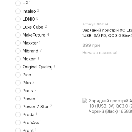
1
HP
2
Intaleo
5
LDNIO
Артикул: 165874
2
Luxe Cube
Зарядний пристрій XO L13
4
MakeFuture
1USB, 3А) PD, QC 3.0 Біли
1
Maxxter
399 грн
7
Mibrand
Немає в наявності
1
Moxom
1
Original Quality
1
Pico
2
Piko
2
Pixus
3
Power
2
Power 7 Star
1
Proda
1
ProfiAks
1
Profit