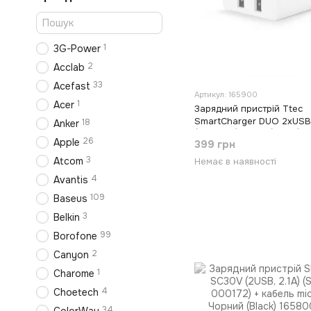
1
3G-Power
2
Acclab
33
Acefast
Артикул: 165900
1
Acer
Зарядний пристрій Ttec
SmartCharger DUO 2хUSB
18
Anker
(2SCS21B) Білий (White)
26
Apple
399 грн
3
Atcom
Немає в наявності
4
Avantis
109
Baseus
3
Belkin
99
Borofone
2
Canyon
1
Charome
4
Choetech
34