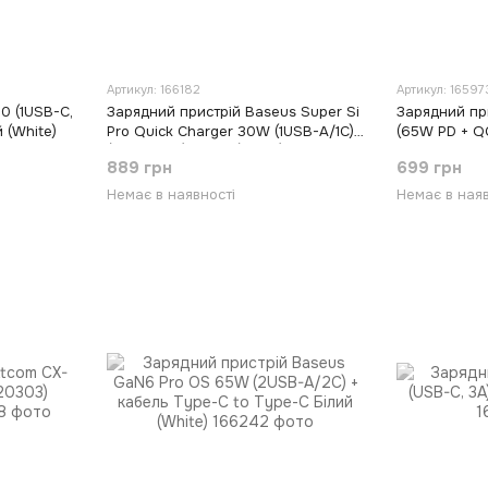
Артикул: 166182
Артикул: 16597
0 (1USB-С,
Зарядний пристрій Baseus Super Si
Зарядний пр
й (White)
Pro Quick Charger 30W (1USB-A/1C)
(65W PD + Q
(CCSUPP-E) Білий (White)
кабель USB-C
889 грн
699 грн
(White)
Немає в наявності
Немає в наяв