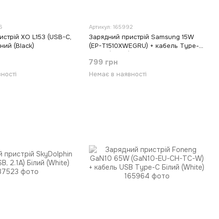
6
Артикул: 165992
стрій XO L153 (USB-С,
Зарядний пристрій Samsung 15W
ий (Black)
(EP-T1510XWEGRU) + кабель Type-C
Білий (White)
799 грн
ності
Немає в наявності