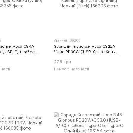
6
Артикул: 166206
истрій Hoco C94A
Зарядний пристрій Hoco CS22A
 (1USB-C) + кабель
Value PD30W (1USB-C) + кабель
pe-C Білий (White)
Type-C to Lightning Чорний (Black)
279 грн
ності
Немає в наявності