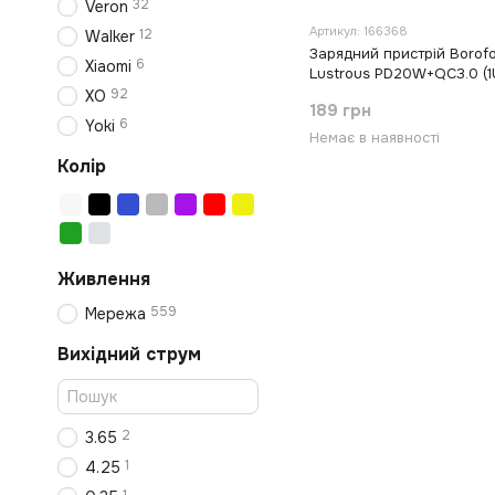
32
Veron
Артикул: 166368
12
Walker
Зарядний пристрій Boro
6
Xiaomi
Lustrous PD20W+QC3.0 (1
+ кабель Type-C to Type-
92
XO
189 грн
6
Yoki
Немає в наявності
Колір
Живлення
559
Мережа
Вихідний струм
2
3.65
1
4.25