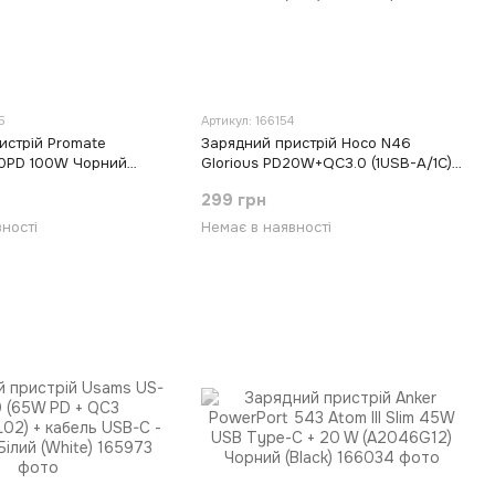
5
Артикул: 166154
истрій Promate
Зарядний пристрій Hoco N46
00PD 100W Чорний
Glorious PD20W+QC3.0 (1USB-A/1C)
+ кабель Type-C to Type-C Синій
299 грн
(blue)
ності
Немає в наявності