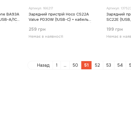
Артикул: 166217
Артикул: 13752
fone BA93A
Зарядний пристрій Hoco CS22A
Зарядний пр
USB-A/1C)
Value PD30W (1USB-C) + кабель
SC22E (1USB, 
C (White)
Type-C to Type-C Чорний (Black)
259 грн
199 грн
Немає в наявності
Немає в наяв
Назад
1
...
50
51
52
53
54