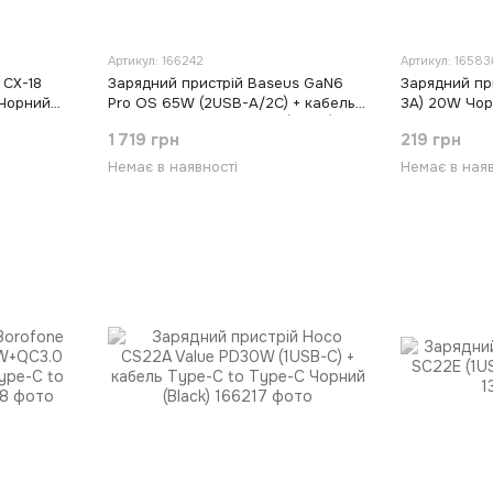
Артикул: 166242
Артикул: 16583
 CX-18
Зарядний пристрій Baseus GaN6
Зарядний при
 Чорний
Pro OS 65W (2USB-A/2C) + кабель
3A) 20W Чорн
Type-C to Type-C Білий (White)
1 719 грн
219 грн
Немає в наявності
Немає в наяв