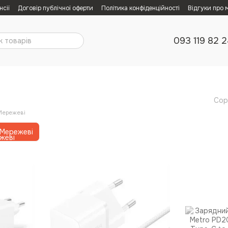
нсії
Договір публічної оферти
Політика конфіденційності
Відгуки про 
093 119 82 
Сор
Мережеві
Мережеві