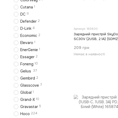
ColorWay
1
Cutana
11
DC
2
Defender
4
D-Link
Артикул: 165800
Зарядний пристрій SkyDo
2
Economic
SC30V (2USB, 2.1A) (SDM
1
Elevaro
+ кабель microUSB Чорний
209 грн
1
EnerGenie
Немає в наявності
2
Essager
10
Foneng
37
Gelius
2
Gembird
7
Glasscove
1
Global
10
Grand-X
5
Gravastar
224
Hoco