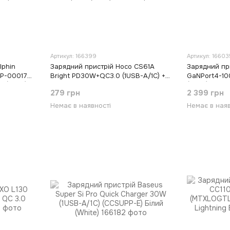
Артикул: 166399
Артикул: 16603
lphin
Зарядний пристрій Hoco CS61A
Зарядний пр
ZP-000172)
Bright PD30W+QC3.0 (1USB-A/1C) +
GaNPort4-1
 (Black)
кабель Type-C to Lightning Чорний
(Black)
279 грн
2 399 грн
(Black)
Немає в наявності
Немає в наяв