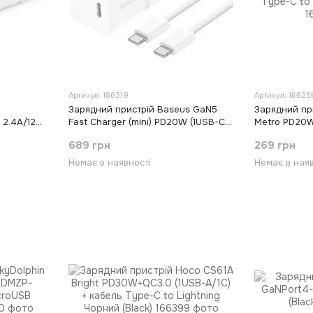
Артикул: 166319
Артикул: 16625
Зарядний пристрій Baseus GaN5
Зарядний пр
 2.4А/12Вт
Fast Charger (mini) PD20W (1USB-C)
Metro PD20W
+ кабель Type-C to Type-C Білий
Type-C to Ty
689 грн
269 грн
(White)
Немає в наявності
Немає в наяв