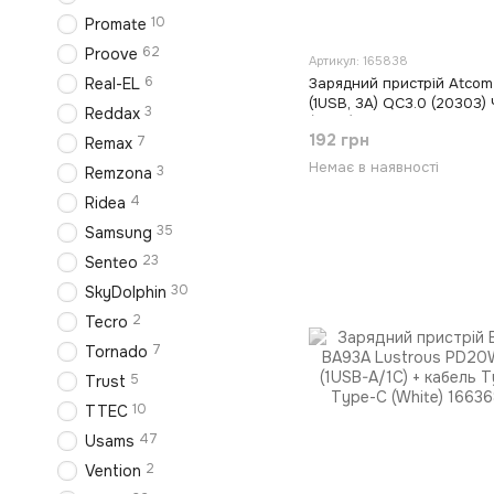
10
Promate
62
Proove
Артикул: 165838
6
Real-EL
Зарядний пристрій Atcom
(1USB, 3А) QC3.0 (20303)
3
Reddax
(Black)
192 грн
7
Remax
Немає в наявності
3
Remzona
4
Ridea
35
Samsung
23
Senteo
30
SkyDolphin
2
Tecro
7
Tornado
5
Trust
10
TTEC
47
Usams
2
Vention