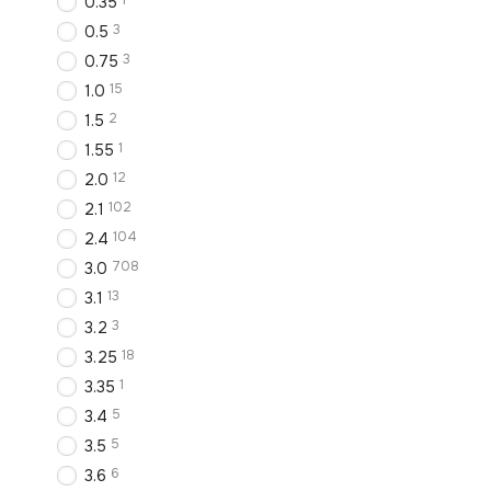
1
0.35
3
0.5
3
0.75
15
1.0
2
1.5
1
1.55
12
2.0
102
2.1
104
2.4
708
3.0
13
3.1
3
3.2
18
3.25
1
3.35
5
3.4
5
3.5
6
3.6