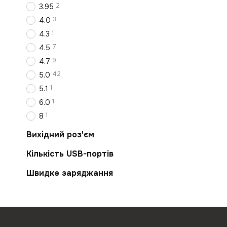
2
3.95
3
4.0
1
4.3
7
4.5
9
4.7
42
5.0
1
5.1
1
6.0
1
8
Вихідний роз'єм
Кількість USB-портів
Швидке заряджання