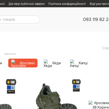
нсії
Договір публічної оферти
Політика конфіденційності
Відгуки про 
093 119 82 
Сор
Кросівки
ки
Кросівки
Кеди
Капці