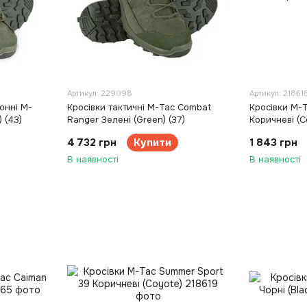
Артикул: 229098
Артикул: 21861
онні M-
Кросівки тактичні M-Tac Combat
Кросівки M-
 (43)
Ranger Зелені (Green) (37)
Коричневі (C
4 732 грн
Купити
1 843 грн
В наявності
В наявності