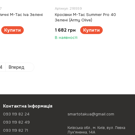
7
Артикул: 218559
тичні M-Tac Iva Зелені
Кросівки M-Tac Summer Pro 40
Зелені (Army Olive)
Купити
1 682 грн
Купити
В наявності
4
Вперед
Контактна інформація
093 119 82 24
smartotakua@gmail.com
093 119 82 49
Київська обл., м. Київ, вул. Левка
093 119 82 71
Лук'яненка, 14А