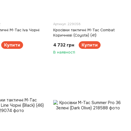
2
Артикул: 229058
тичні M-Tac Iva Чорні
Кросівки тактичні M-Tac Combat
Коричневі (Coyote) (41)
Купити
4 732 грн
Купити
В наявності