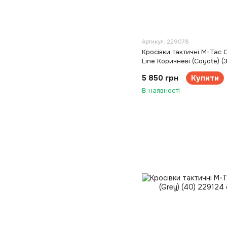
Артикул: 229078
Кросівки тактичні M-Tac 
Line Коричневі (Coyote) (
5 850 грн
Купити
В наявності