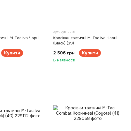
7
Артикул: 229111
тичні M-Tac Iva Чорні
Кросівки тактичні M-Tac Iva Чорні
(Black) (39)
Купити
2 506 грн
Купити
В наявності