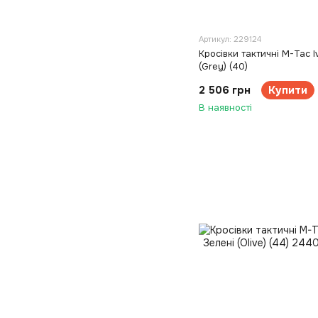
Артикул: 229124
Кросівки тактичні M-Tac Iv
(Grey) (40)
2 506 грн
Купити
В наявності