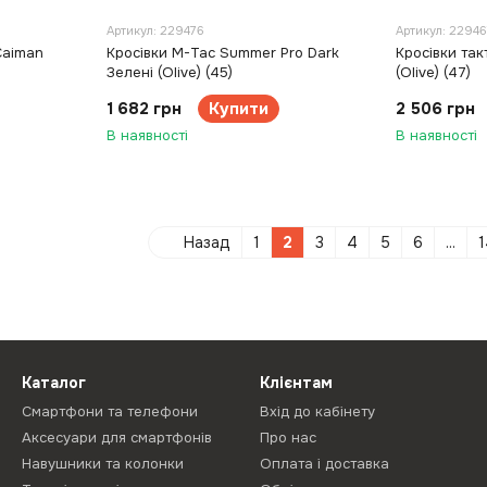
Артикул: 229476
Артикул: 22946
Caiman
Кросівки M-Tac Summer Pro Dark
Кросівки так
Зелені (Olive) (45)
(Olive) (47)
1 682 грн
Купити
2 506 грн
В наявності
В наявності
Назад
1
2
3
4
5
6
...
1
Каталог
Клієнтам
Смартфони та телефони
Вхід до кабінету
Аксесуари для смартфонів
Про нас
Навушники та колонки
Оплата і доставка