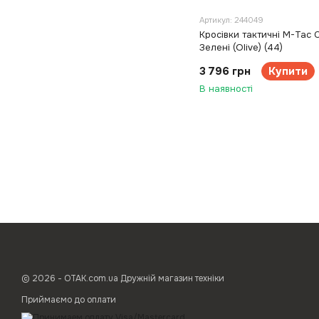
Артикул: 244049
Кросівки тактичні M-Tac 
Зелені (Olive) (44)
3 796 грн
Купити
В наявності
© 2026 - ОТАК.com.ua Дружній магазин техніки
Приймаємо до оплати