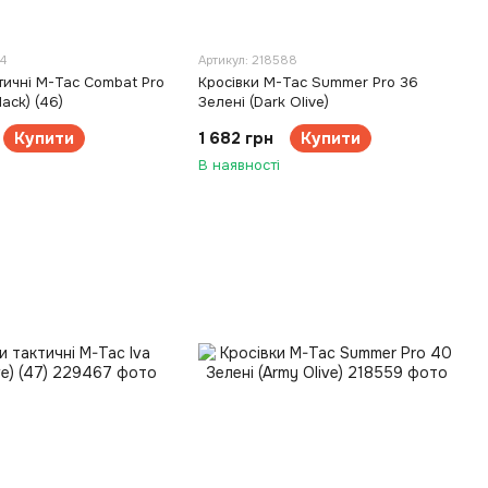
4
Артикул: 218588
тичні M-Tac Combat Pro
Кросівки M-Tac Summer Pro 36
lack) (46)
Зелені (Dark Olive)
Купити
1 682 грн
Купити
В наявності