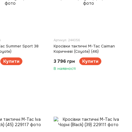
8
Артикул: 244056
Tac Summer Sport 38
Кросівки тактичні M-Tac Caiman
oyote)
Коричневі (Coyote) (46)
Купити
3 796 грн
Купити
В наявності