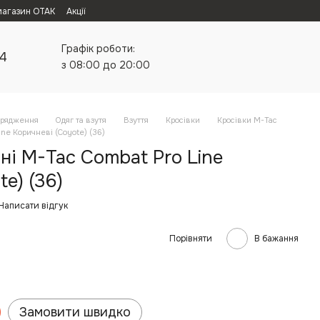
магазин ОТАК
Акції
Графік роботи:
24
з 08:00 до 20:00
орядження
Одяг та взутя
Взуття
Кросівки
Кросівки M-Tac
ine Коричневі (Coyote) (36)
ні M-Tac Combat Pro Line
e) (36)
Написати відгук
Порівняти
В бажання
Замовити швидко