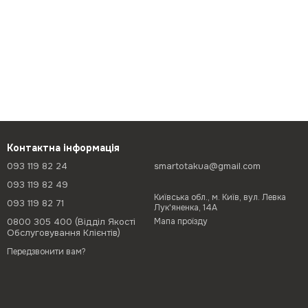
Контактна інформація
093 119 82 24
smartotakua@gmail.com
093 119 82 49
Київська обл., м. Київ, вул. Левка
093 119 82 71
Лук'яненка, 14А
0800 305 400 (Відділ Якості
Мапа проїзду
Обслуговування Клієнтів)
Передзвонити вам?