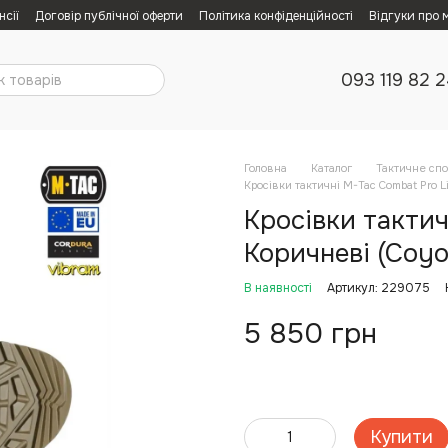
нсії
Договір публічної оферти
Політика конфіденційності
Відгуки про 
093 119 82 
Головна
Каталог
Тактичне сп
Кросівки тактичні M-Tac Combat Pro L
Кросівки тактич
Коричневі (Coyot
В наявності
Артикул: 229075
5 850 грн
Купити