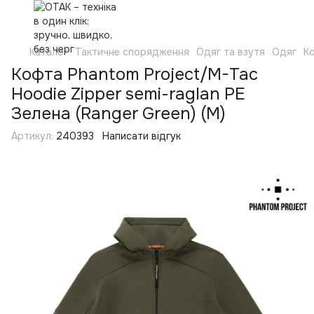
Каталог
Тактичне спорядження
Одяг та взутя
Одяг
Ко
Кофта Phantom Project/M-Tac
Hoodie Zipper semi-raglan PE
Зелена (Ranger Green) (M)
Артикул:
240393
Написати відгук