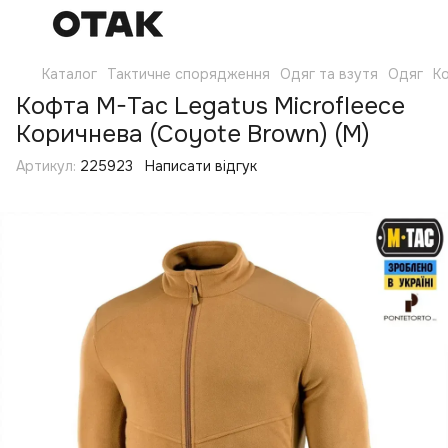
Каталог
Тактичне спорядження
Одяг та взутя
Одяг
Ко
Кофта M-Tac Legatus Microfleece
Коричнева (Coyote Brown) (M)
Артикул:
225923
Написати відгук