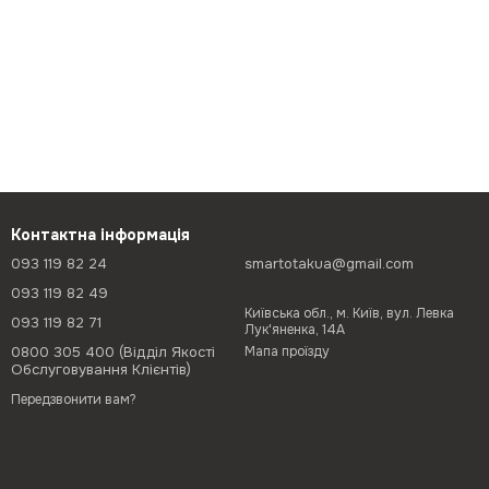
Контактна інформація
093 119 82 24
smartotakua@gmail.com
093 119 82 49
Київська обл., м. Київ, вул. Левка
093 119 82 71
Лук'яненка, 14А
0800 305 400 (Відділ Якості
Мапа проїзду
Обслуговування Клієнтів)
Передзвонити вам?