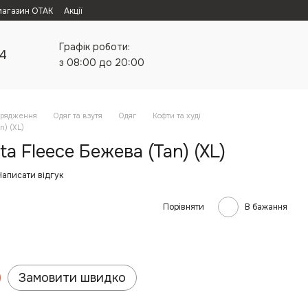
магазин ОТАК
Акції
Графік роботи:
24
з 08:00 до 20:00
орядження
Одяг та взутя
Одяг
Кофти та худі
n) (XL)
a Fleece Бежева (Tan) (XL)
Написати відгук
Порівняти
В бажання
Замовити швидко