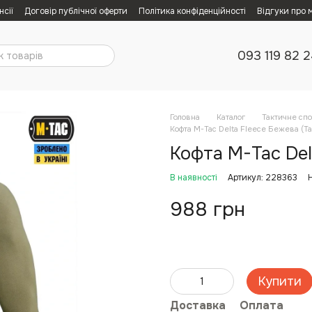
нсії
Договір публічної оферти
Політика конфіденційності
Відгуки про 
093 119 82 
Головна
Каталог
Тактичне сп
Кофта M-Tac Delta Fleece Бежева (Ta
Кофта M-Tac Delt
В наявності
Артикул: 228363
988 грн
Купити
Доставка
Оплата