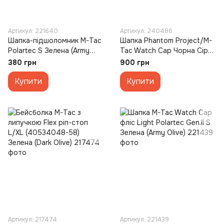
Артикул: 221640
Артикул: 240486
Шапка-підшоломник M-Tac
Шапка Phantom Project/M-
Polartec S Зелена (Army
Tac Watch Cap Чорна Сіра
Olive)
(Black Grey) (M)
380 грн
900 грн
Купити
Купити
Артикул: 217474
Артикул: 221439