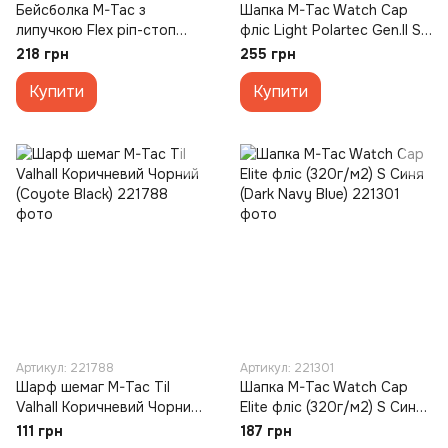
Бейсболка M-Tac з
Шапка M-Tac Watch Cap
липучкою Flex ріп-стоп
фліс Light Polartec Gen.II S
L/XL (40534048-58)
Зелена (Army Olive)
218 грн
255 грн
Зелена (Dark Olive)
Купити
Купити
Артикул: 221788
Артикул: 221301
Шарф шемаг M-Tac Til
Шапка M-Tac Watch Cap
Valhall Коричневий Чорний
Elite фліс (320г/м2) S Синя
(Coyote Black)
(Dark Navy Blue)
111 грн
187 грн