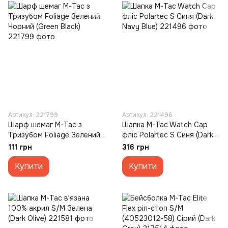
Артикул: 221799
Артикул: 221496
Шарф шемаг M-Tac з
Шапка M-Tac Watch Cap
Тризубом Foliage Зелений
фліс Polartec S Синя (Dark
Чорний (Green Black)
Navy Blue)
111 грн
316 грн
Купити
Купити