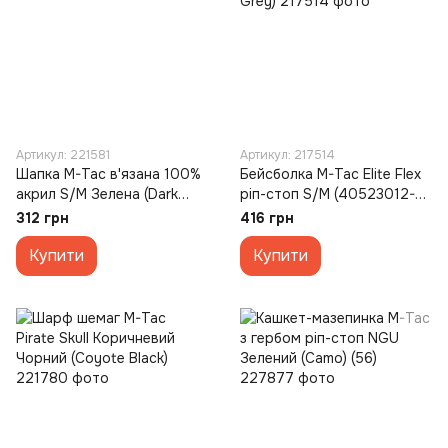
Артикул: 221581
Артикул: 217514
Шапка M-Tac в'язана 100%
Бейсболка M-Tac Elite Flex
акрил S/M Зелена (Dark
ріп-стоп S/M (40523012-
Olive)
58) Сірий (Dark Grey)
312 грн
416 грн
Купити
Купити