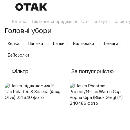
Каталог
Тактичне спорядження
Одяг та взутя
Головні
Головні убори
Кепки
Панами
Шапки
Балаклави
Шемаги
Бейсболки
Фільтр
За популярністю