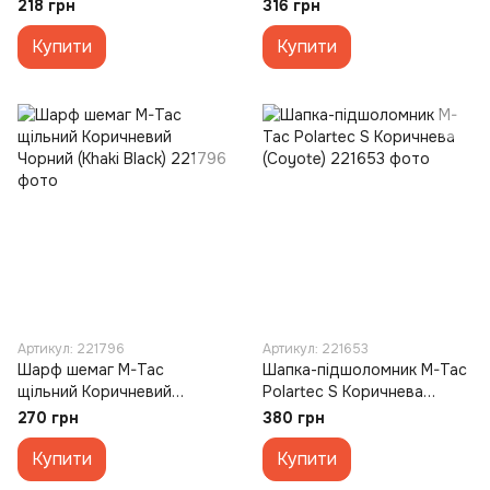
ріп-стоп S/M (40570062-
(Coyote)
218 грн
316 грн
56) Зелена (Army Olive)
Купити
Купити
Артикул: 221796
Артикул: 221653
Шарф шемаг M-Tac
Шапка-підшоломник M-Tac
щільний Коричневий
Polartec S Коричнева
Чорний (Khaki Black)
(Coyote)
270 грн
380 грн
Купити
Купити