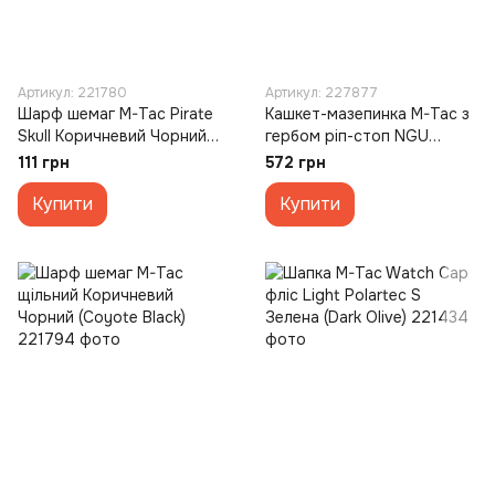
Артикул: 221780
Артикул: 227877
Шарф шемаг M-Tac Pirate
Кашкет-мазепинка M-Tac з
Skull Коричневий Чорний
гербом ріп-стоп NGU
(Coyote Black)
Зелений (Camo) (56)
111 грн
572 грн
Купити
Купити