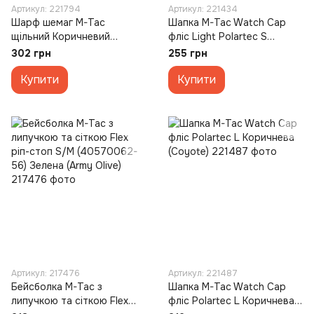
Артикул: 221794
Артикул: 221434
Шарф шемаг M-Tac
Шапка M-Tac Watch Cap
щільний Коричневий
фліс Light Polartec S
Чорний (Coyote Black)
Зелена (Dark Olive)
302 грн
255 грн
Купити
Купити
Артикул: 217476
Артикул: 221487
Бейсболка M-Tac з
Шапка M-Tac Watch Cap
липучкою та сіткою Flex
фліс Polartec L Коричнева