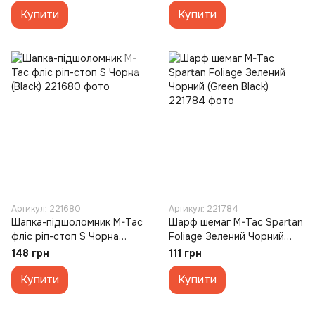
Купити
Купити
Артикул: 221680
Артикул: 221784
Шапка-підшоломник M-Tac
Шарф шемаг M-Tac Spartan
фліс ріп-стоп S Чорна
Foliage Зелений Чорний
(Black)
(Green Black)
148 грн
111 грн
Купити
Купити