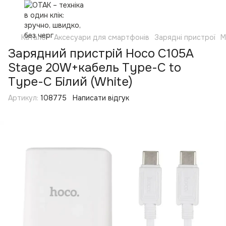
Каталог
Аксесуари для смартфонів
Зарядні пристрої
М
Зарядний пристрій Hoco C105A
Stage 20W+кабель Type-C to
Type-C Білий (White)
Артикул:
108775
Написати відгук