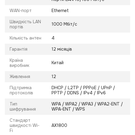
WAN-порт
Ethernet
Швидкість LAN
1000 Мбіт/с
портів
Кількість антен
4
Гарантія
12 місяців
Країна
Китай
виробник
Живлення
12
Підтримка
DHCP / L2TP / PPPoE / UPnP /
протоколів
PPTP / DDNS / IPv4 / IPv6
Тип
WPA / WPA2 / WPA3 / WPA2-ENT /
шифрування
WPA-ENT / WPS
Стандарт
швидкості Wi-
AX1800
Fi