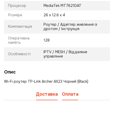
Процесор
MediaTek MT7621DAT
Розміри
26 x 12.6 x 4
Роутер / Адаптер живлення із
Комплектація
дротом / Інструкція
Оперативна
128
пам`ять
IPTV / MESH / Віддалене
Особливості
управління
Опис
Wi-Fi роутер TP-Link Archer AX23 Чорний (Black)
Доставка
Оплата