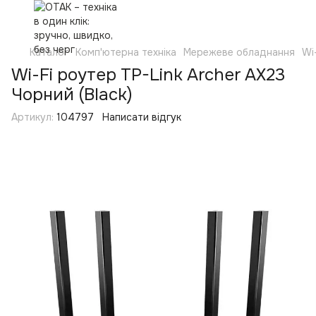
Каталог
Комп'ютерна техніка
Мережеве обладнання
Wi
Wi-Fi роутер TP-Link Archer AX23
Чорний (Black)
Артикул:
104797
Написати відгук