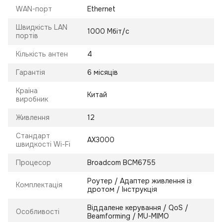
WAN-порт
Ethernet
Швидкість LAN
1000 Мбіт/с
портів
Кількість антен
4
Гарантія
6 місяців
Країна
Китай
виробник
Живлення
12
Стандарт
AX3000
швидкості Wi-Fi
Процесор
Broadcom BCM6755
Роутер / Адаптер живлення із
Комплектація
дротом / Інструкція
Віддалене керування / QoS /
Особливості
Beamforming / MU-MIMO