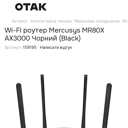
Каталог
Комп'ютерна техніка
Мережеве обладнання
Wi
Wi-Fi роутер Mercusys MR80X
AX3000 Чорний (Black)
Артикул:
159195
Написати відгук