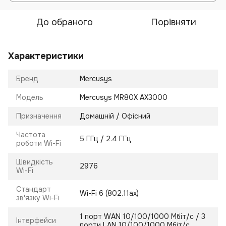
До обраного
Порівняти
Характеристики
Бренд
Mercusys
Модель
Mercusys MR80X AX3000
Призначення
Домашній / Офісний
Частота
5 ГГц / 2.4 ГГц
роботи Wi-Fi
Швидкість
2976
Wi-Fi
Стандарт
Wi-Fi 6 (802.11ax)
зв'язку Wi-Fi
1 порт WAN 10/100/1000 Мбіт/с / 3
Інтерфейси
порти LAN 10/100/1000 Мбіт/с