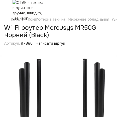
Каталог
Комп'ютерна техніка
Мережеве обладнання
Wi
Wi-Fi роутер Mercusys MR50G
Чорний (Black)
Артикул:
97886
Написати відгук