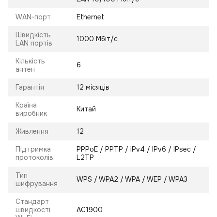
WAN-порт
Ethernet
Швидкість
1000 Мбіт/с
LAN портів
Кількість
6
антен
Гарантія
12 місяців
Країна
Китай
виробник
Живлення
12
Підтримка
PPPoE / PPTP / IPv4 / IPv6 / IPsec /
протоколів
L2TP
Тип
WPS / WPA2 / WPA / WEP / WPA3
шифрування
Стандарт
швидкості
AC1900