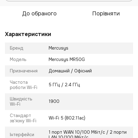
До обраного
Порівняти
Характеристики
Бренд
Mercusys
Модель
Mercusys MR50G
Призначення
Домашній / Офісний
Частота
5 ГГц / 2.4 ГГц
роботи Wi-Fi
Швидкість
1900
Wi-Fi
Стандарт
Wi-Fi 5 (802.11ac)
зв'язку Wi-Fi
1 порт WAN 10/100 Мбіт/с / 2 порти
Інтерфейси
LAN 10/100 Мбіт/с