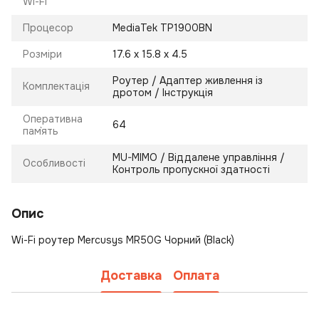
Wi-Fi
Процесор
MediaTek TP1900BN
Розміри
17.6 x 15.8 x 4.5
Роутер / Адаптер живлення із
Комплектація
дротом / Інструкція
Оперативна
64
пам`ять
MU-MIMO / Віддалене управління /
Особливості
Контроль пропускної здатності
Опис
Wi-Fi роутер Mercusys MR50G Чорний (Black)
Доставка
Оплата