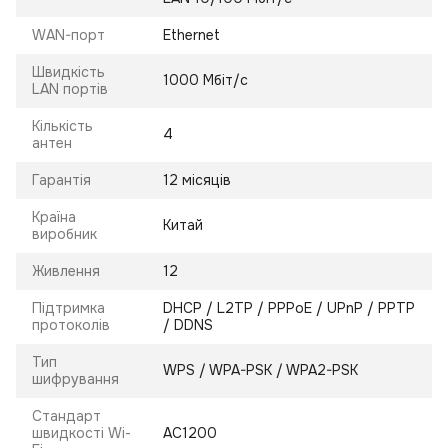
WAN-порт
Ethernet
Швидкість
1000 Мбіт/с
LAN портів
Кількість
4
антен
Гарантія
12 місяців
Країна
Китай
виробник
Живлення
12
Підтримка
DHCP / L2TP / PPPoE / UPnP / PPTP
протоколів
/ DDNS
Тип
WPS / WPA-PSK / WPA2-PSK
шифрування
Стандарт
швидкості Wi-
AC1200