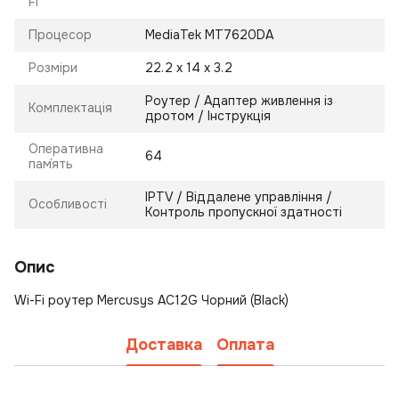
Fi
Процесор
MediaTek MT7620DA
Розміри
22.2 x 14 x 3.2
Роутер / Адаптер живлення із
Комплектація
дротом / Інструкція
Оперативна
64
пам`ять
IPTV / Віддалене управління /
Особливості
Контроль пропускної здатності
Опис
Wi-Fi роутер Mercusys AC12G Чорний (Black)
Доставка
Оплата