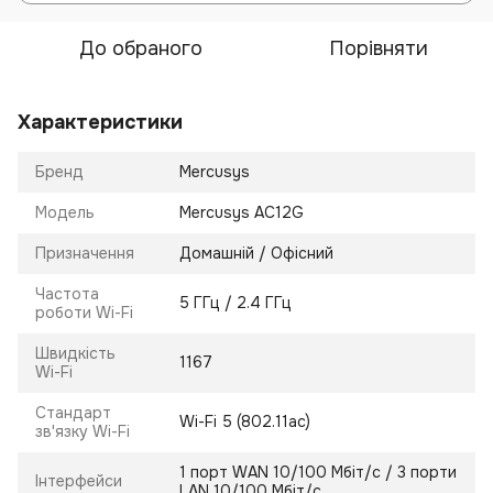
До обраного
Порівняти
Характеристики
Бренд
Mercusys
Модель
Mercusys AC12G
Призначення
Домашній / Офісний
Частота
5 ГГц / 2.4 ГГц
роботи Wi-Fi
Швидкість
1167
Wi-Fi
Стандарт
Wi-Fi 5 (802.11ac)
зв'язку Wi-Fi
1 порт WAN 10/100 Мбіт/с / 3 порти
Інтерфейси
LAN 10/100 Мбіт/с