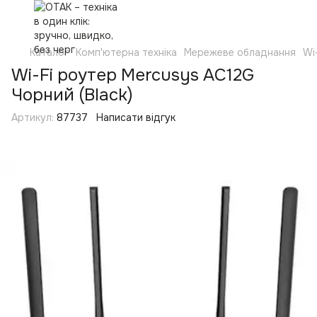
Каталог
Комп'ютерна техніка
Мережеве обладнання
Wi
Wi-Fi роутер Mercusys AC12G
Чорний (Black)
Артикул:
87737
Написати відгук