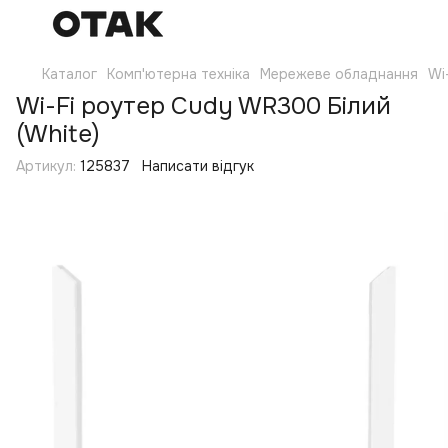
Каталог
Комп'ютерна техніка
Мережеве обладнання
Wi
Wi-Fi роутер Cudy WR300 Білий
(White)
Артикул:
125837
Написати відгук