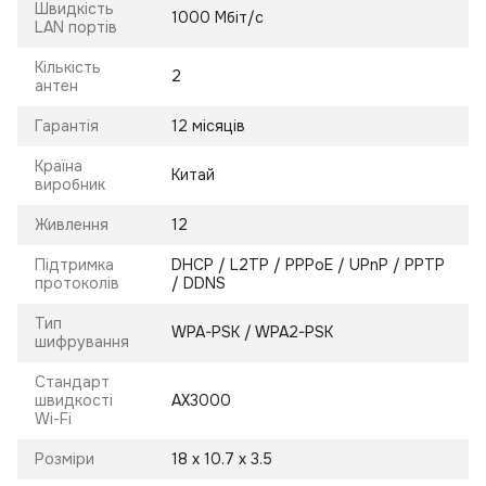
Швидкість
1000 Мбіт/с
LAN портів
Кількість
2
антен
Гарантія
12 місяців
Країна
Китай
виробник
Живлення
12
Підтримка
DHCP / L2TP / PPPoE / UPnP / PPTP
протоколів
/ DDNS
Тип
WPA-PSK / WPA2-PSK
шифрування
Стандарт
швидкості
AX3000
Wi-Fi
Розміри
18 x 10.7 x 3.5