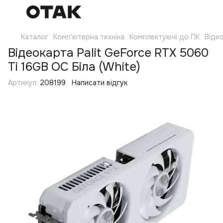
Каталог
Комп'ютерна техніка
Комплектуючі до ПК
Віде
Відеокарта Palit GeForce RTX 5060
Ti 16GB OC Біла (White)
Артикул:
208199
Написати відгук