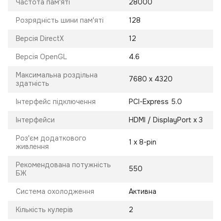
Частота пам'яті
28000
Розрядність шини пам'яті
128
Версія DirectX
12
Версія OpenGL
4.6
Максимальна роздільна
7680 x 4320
здатність
Інтерфейс підключення
PCI-Express 5.0
Інтерфейси
HDMI / DisplayPort x 3
Роз'єм додаткового
1 x 8-pin
живлення
Рекомендована потужність
550
БЖ
Система охолодження
Активна
Кількість кулерів
2