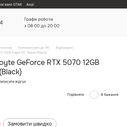
магазин ОТАК
Акції
Графік роботи:
24
з 08:00 до 20:00
техніка
Комплектуючі до ПК
Відеокарти
0 12GB Eagle OC Чорна (Black)
byte GeForce RTX 5070 12GB
(Black)
аписати відгук
Порівняти
В бажання
Замовити швидко