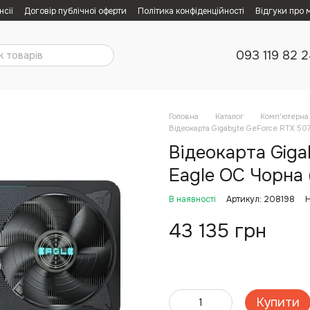
нсії
Договір публічної оферти
Політика конфіденційності
Відгуки про 
093 119 82 
Головна
Каталог
Комп'ютерна 
Відеокарта Gigabyte GeForce RTX 507
Відеокарта Giga
Eagle OC Чорна 
В наявності
Артикул: 208198
Н
43 135 грн
Купити