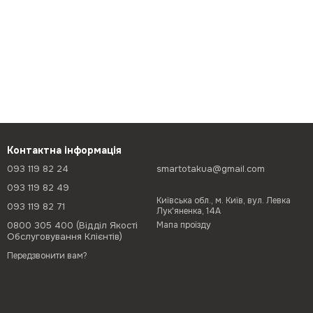
Контактна інформація
093 119 82 24
smartotakua@gmail.com
093 119 82 49
Київська обл., м. Київ, вул. Левка
093 119 82 71
Лук'яненка, 14А
0800 305 400 (Відділ Якості
Мапа проїзду
Обслуговування Клієнтів)
Передзвонити вам?