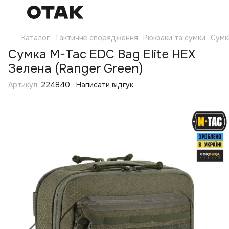
Каталог
Тактичне спорядження
Рюкзаки та сумки
Сумк
Сумка M-Tac EDC Bag Elite HEX
Зелена (Ranger Green)
Артикул:
224840
Написати відгук