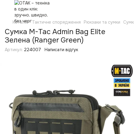
Каталог
Тактичне спорядження
Рюкзаки та сумки
Сумк
Сумка M-Tac Admin Bag Elite
Зелена (Ranger Green)
Артикул:
224007
Написати відгук