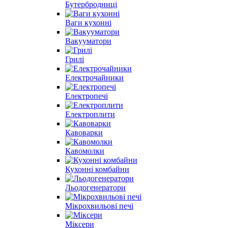
Бутербродниці
Ваги кухонні
Вакууматори
Грилі
Електрочайники
Електропечі
Електроплити
Кавоварки
Кавомолки
Кухонні комбайни
Льодогенератори
Мікрохвильові печі
Міксери