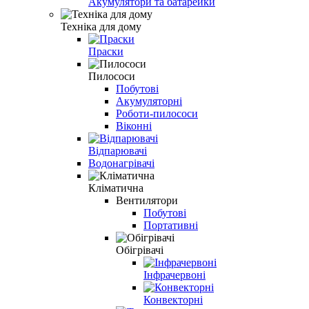
Акумулятори та батарейки
Техніка для дому
Праски
Пилососи
Побутові
Акумуляторні
Роботи-пилососи
Віконні
Відпарювачі
Водонагрівачі
Кліматична
Вентилятори
Побутові
Портативні
Обігрівачі
Інфрачервоні
Конвекторні