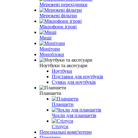
Мережеві перехідники
Мережеві фільтри
Мікрофони ігрові
Миші
Монітори
Моноблоки
Ноутбуки та аксесуари
Ноутбуки
Підставки для ноутбуків
Сумки для ноутбуків
Планшети
Планшети
Чохли для планшетів
Стілуси
Персональні комп'ютери
Принтери