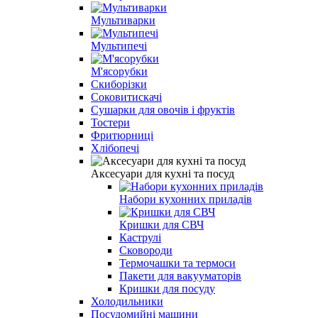
Мультиварки
Мультипечі
М'ясорубки
Скиборізки
Соковитискачі
Сушарки для овочів і фруктів
Тостери
Фритюрниці
Хлібопечі
Аксесуари для кухні та посуд
Набори кухонних приладів
Кришки для СВЧ
Каструлі
Сковороди
Термочашки та термоси
Пакети для вакууматорів
Кришки для посуду
Холодильники
Посудомийні машини