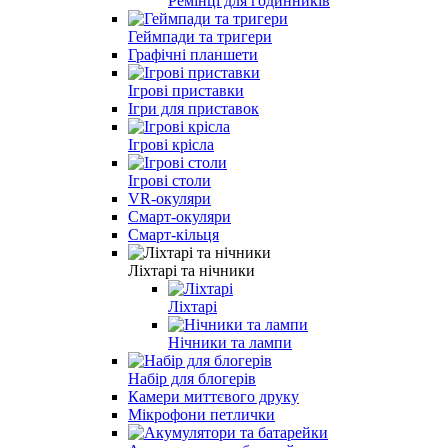
Ремінці для годинників
Геймпади та тригери
Графічні планшети
Ігрові приставки
Ігри для приставок
Ігрові крісла
Ігрові столи
VR-окуляри
Смарт-окуляри
Смарт-кільця
Ліхтарі та нічники
Ліхтарі
Нічники та лампи
Набір для блогерів
Камери миттєвого друку
Мікрофони петлички