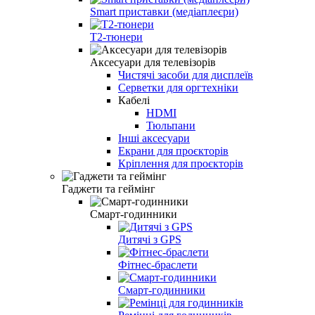
Smart приставки (медіаплеєри)
Т2-тюнери
Аксесуари для телевізорів
Чистячі засоби для дисплеїв
Серветки для оргтехніки
Кабелі
HDMI
Тюльпани
Інші аксесуари
Екрани для проєкторів
Кріплення для проєкторів
Гаджети та геймінг
Смарт-годинники
Дитячі з GPS
Фітнес-браслети
Смарт-годинники