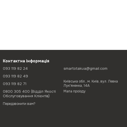
Контактна інформація
093 119 82 24
smartotakua@gmail.com
093 119 82 49
Київська обл., м. Київ, вул. Левка
093 119 82 71
Лук'яненка, 14А
0800 305 400 (Відділ Якості
Мапа проїзду
Обслуговування Клієнтів)
Передзвонити вам?