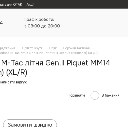
магазин ОТАК
Акції
Графік роботи:
24
з 08:00 до 20:00
орядження
Одяг та взутя
Одяг
Сорочки тактичні
ойова M-Tac літня Gen.II Piquet MM14 Зелена (Multicam) (XL/R)
M-Tac літня Gen.II Piquet MM14
) (XL/R)
Написати відгук
Порівняти
В бажання
Замовити швидко