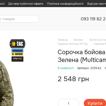
нсії
Договір публічної оферти
Політика конфіденційності
Відгуки про 
093 119 82 
Головна
Каталог
Тактичне сп
Сорочки тактичні M-Tac
Сорочка б
Сорочка бойова 
Зелена (Multicam
В наявності
Артикул: 233542
2 548 грн
Купити