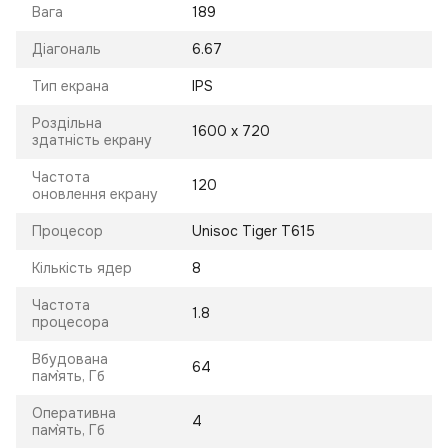
Вага
189
Діагональ
6.67
Тип екрана
IPS
Роздільна
1600 x 720
здатність екрану
Частота
120
оновлення екрану
Процесор
Unisoc Tiger T615
Кількість ядер
8
Частота
1.8
процесора
Вбудована
64
пам`ять, Гб
Оперативна
4
пам`ять, Гб