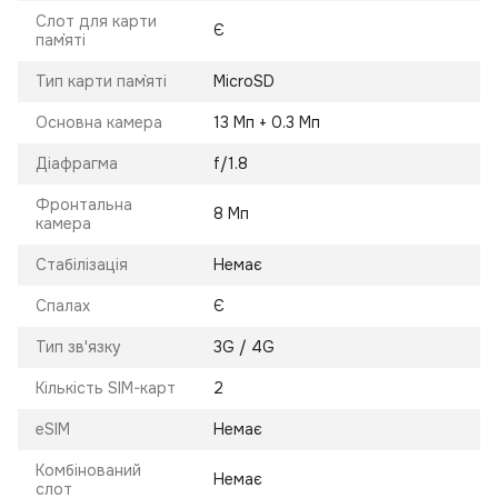
Слот для карти
Є
пам`яті
Тип карти пам`яті
MicroSD
Основна камера
13 Мп + 0.3 Мп
Діафрагма
f/1.8
Фронтальна
8 Мп
камера
Стабілізація
Немає
Спалах
Є
Тип зв'язку
3G / 4G
Кількість SIM-карт
2
eSIM
Немає
Комбінований
Немає
слот