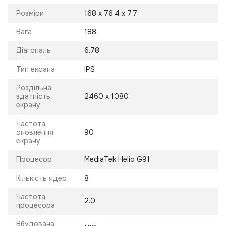
Розміри
168 x 76.4 x 7.7
Вага
188
Діагональ
6.78
Тип екрана
IPS
Роздільна
здатність
2460 x 1080
екрану
Частота
оновлення
90
екрану
Процесор
MediaTek Helio G91
Кількість ядер
8
Частота
2.0
процесора
Вбудована