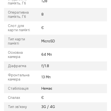
128
пам`ять, Гб
Оперативна
8
пам`ять, Гб
Слот для
Є
карти пам`яті
Тип карти
MicroSD
пам`яті
Основна
64 Мп
камера
Діафрагма
f/1.8
Фронтальна
13 Мп
камера
Стабілізація
Немає
Спалах
Є
Тип зв'язку
3G / 4G