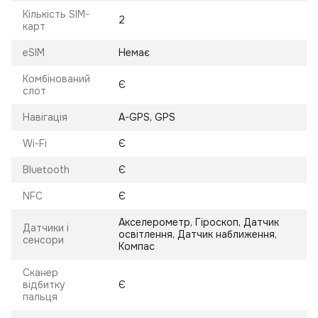
Кількість SIM-
2
карт
eSIM
Немає
Комбінований
Є
слот
Навігація
A-GPS, GPS
Wi-Fi
Є
Bluetooth
Є
NFC
Є
Акселерометр, Гіроскоп, Датчик
Датчики і
освітлення, Датчик наближення,
сенсори
Компас
Сканер
відбитку
Є
пальця