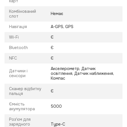
карт
Комбінований
Немає
слот
Навігація
A-GPS, GPS
Wi-Fi
Є
Bluetooth
Є
NFC
Є
Акселерометр, Датчик
Датчики і
освітлення, Датчик наближення,
сенсори
Компас
Сканер відбитку
Є
пальця
Ємність
5000
акумулятора
Роз'єм для
зарядного
Type-C