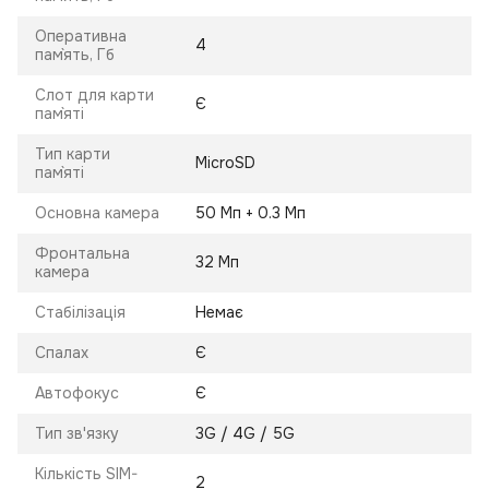
Оперативна
4
пам`ять, Гб
Слот для карти
Є
пам`яті
Тип карти
MicroSD
пам`яті
Основна камера
50 Мп + 0.3 Мп
Фронтальна
32 Мп
камера
Стабілізація
Немає
Спалах
Є
Автофокус
Є
Тип зв'язку
3G / 4G / 5G
Кількість SIM-
2