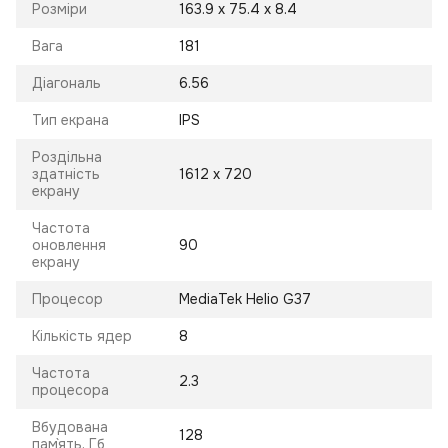
Розміри
163.9 x 75.4 x 8.4
Вага
181
Діагональ
6.56
Тип екрана
IPS
Роздільна
здатність
1612 x 720
екрану
Частота
оновлення
90
екрану
Процесор
MediaTek Helio G37
Кількість ядер
8
Частота
2.3
процесора
Вбудована
128
пам`ять, Гб