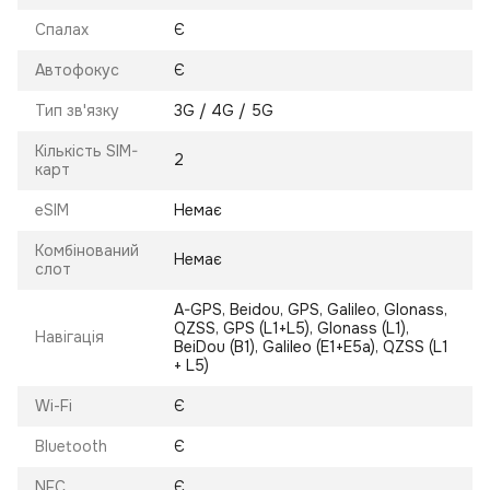
Спалах
Є
Автофокус
Є
Тип зв'язку
3G / 4G / 5G
Кількість SIM-
2
карт
eSIM
Немає
Комбінований
Немає
слот
A-GPS, Beidou, GPS, Galileo, Glonass,
QZSS, GPS (L1+L5), Glonass (L1),
Навігація
BeiDou (B1), Galileo (E1+E5a), QZSS (L1
+ L5)
Wi-Fi
Є
Bluetooth
Є
NFC
Є