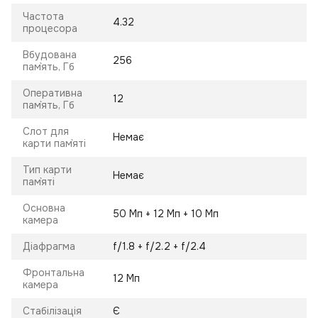
Частота
4.32
процесора
Вбудована
256
пам`ять, Гб
Оперативна
12
пам`ять, Гб
Слот для
Немає
карти пам`яті
Тип карти
Немає
пам`яті
Основна
50 Мп + 12 Мп + 10 Мп
камера
Діафрагма
f/1.8 + f/2.2 + f/2.4
Фронтальна
12 Мп
камера
Стабілізація
Є