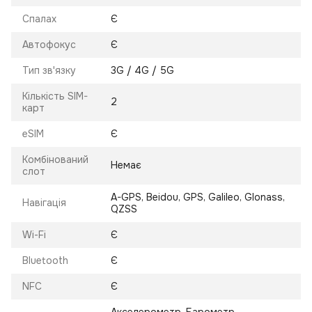
Спалах
Є
Автофокус
Є
Тип зв'язку
3G / 4G / 5G
Кількість SIM-
2
карт
eSIM
Є
Комбінований
Немає
слот
A-GPS, Beidou, GPS, Galileo, Glonass,
Навігація
QZSS
Wi-Fi
Є
Bluetooth
Є
NFC
Є