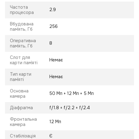
Частота
2.9
процесора
Вбудована
256
пам`ять, Гб
Оперативна
8
пам`ять, Гб
Слот для
Немає
карти пам`яті
Тип карти
Немає
пам`яті
Основна
50 Мп + 12 Мп + 5 Мп
камера
Діафрагма
f/1.8 + f/2.2 + f/2.4
Фронтальна
12 Мп
камера
Стабілізація
Є