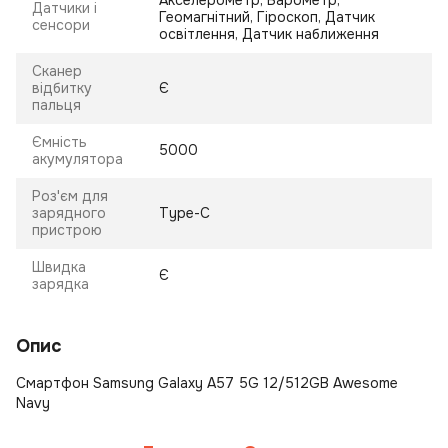
Акселерометр, Барометр,
Датчики і
Геомагнітний, Гіроскоп, Датчик
сенсори
освітлення, Датчик наближення
Сканер
відбитку
Є
пальця
Ємність
5000
акумулятора
Роз'єм для
зарядного
Type-C
пристрою
Швидка
Є
зарядка
Опис
Смартфон Samsung Galaxy A57 5G 12/512GB Awesome
Navy