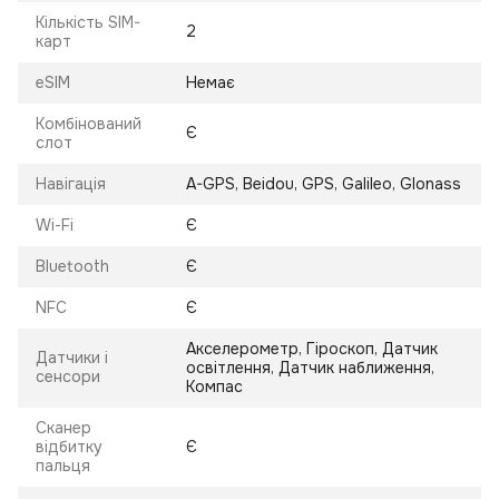
Кількість SIM-
2
карт
eSIM
Немає
Комбінований
Є
слот
Навігація
A-GPS, Beidou, GPS, Galileo, Glonass
Wi-Fi
Є
Bluetooth
Є
NFC
Є
Акселерометр, Гіроскоп, Датчик
Датчики і
освітлення, Датчик наближення,
сенсори
Компас
Сканер
відбитку
Є
пальця