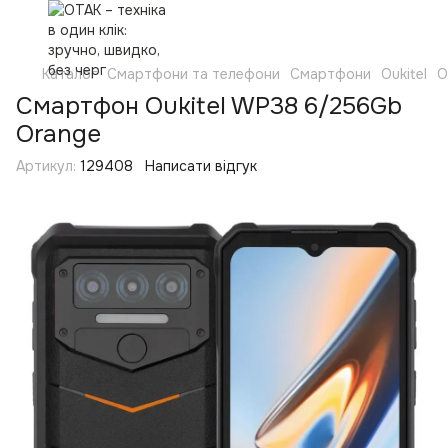
Каталог
Смартфони та телефони
Смартфони
Oukitel
O
Смартфон Oukitel WP38 6/256Gb
Orange
Артикул:
129408
Написати відгук