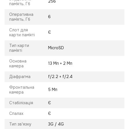
256
пам`ять, Гб
Оперативна
6
пам`ять, Гб
Слот для
Є
карти пам`яті
Тип карти
MicroSD
пам`яті
Основна
13 Мп + 2 Мп
камера
Діафрагма
f/2.2 + f/2.4
Фронтальна
5 Мп
камера
Стабілізація
Є
Спалах
Є
Тип зв'язку
3G / 4G