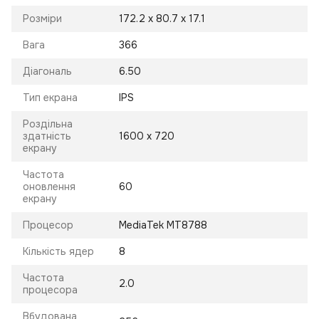
Розміри
172.2 x 80.7 x 17.1
Вага
366
Діагональ
6.50
Тип екрана
IPS
Роздільна
здатність
1600 x 720
екрану
Частота
оновлення
60
екрану
Процесор
MediaTek MT8788
Кількість ядер
8
Частота
2.0
процесора
Вбудована