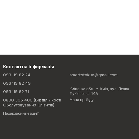
Контактна інформація
093 119 82 24
smartotakua@gmail.com
093 119 82 49
Київська обл., м. Київ, вул. Левка
093 119 82 71
Лук'яненка, 14А
0800 305 400 (Відділ Якості
Мапа проїзду
Обслуговування Клієнтів)
Передзвонити вам?