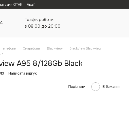
магазин ОТАК
Акції
Графік роботи:
24
з 08:00 до 20:00
а телефони
Смартфони
Blackview
Blackview Blackview
ck
view A95 8/128Gb Black
813
Написати відгук
Порівняти
В бажання