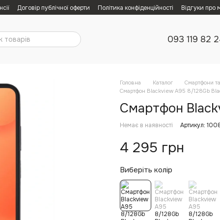
нсії
Договір публічної оферти
Політика конфіденційності
Відгуки про 
093 119 82 
Головна
Каталог
Смартфони т
Смартфон Blackview A95 8/128Gb Bla
Смартфон Black
Немає в наявності
Артикул: 100
4 295 грн
Виберіть колір