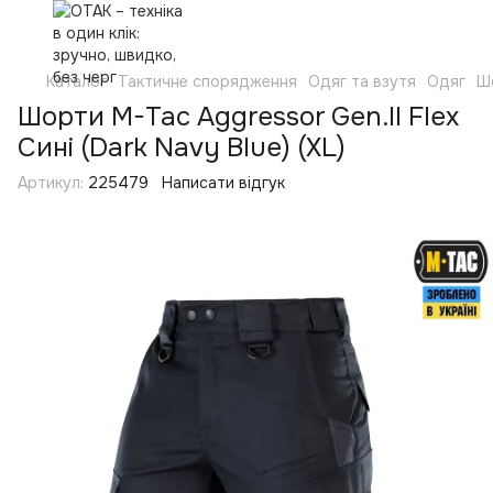
Каталог
Тактичне спорядження
Одяг та взутя
Одяг
Ш
Шорти M-Tac Aggressor Gen.II Flex
Сині (Dark Navy Blue) (XL)
Артикул:
225479
Написати відгук