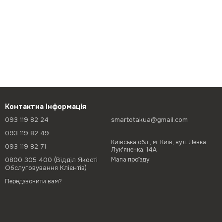
Контактна інформація
093 119 82 24
smartotakua@gmail.com
093 119 82 49
Київська обл., м. Київ, вул. Левка
093 119 82 71
Лук'яненка, 14А
0800 305 400 (Відділ Якості
Мапа проїзду
Обслуговування Клієнтів)
Передзвонити вам?