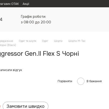
магазин ОТАК
Акції
Графік роботи:
24
з 08:00 до 20:00
орядження
Одяг та взутя
Одяг
Шорти
Шорти M-Tac
орні (Black)
ressor Gen.II Flex S Чорні
аписати відгук
Порівняти
В бажання
Замовити швидко