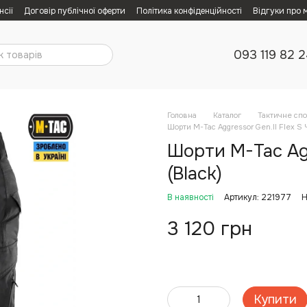
нсії
Договір публічної оферти
Політика конфіденційності
Відгуки про 
093 119 82 
Головна
Каталог
Тактичне сп
Шорти M-Tac Aggressor Gen.II Flex S Ч
Шорти M-Tac Agg
(Black)
В наявності
Артикул: 221977
Н
3 120 грн
Купити