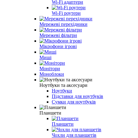
Wi-Fi адаптери
Wi-Fi роутери
Мережеві перехідники
Мережеві фільтри
Мікрофони ігрові
Миші
Монітори
Моноблоки
Ноутбуки та аксесуари
Ноутбуки
Підставки для ноутбуків
Сумки для ноутбуків
Планшети
Планшети
Чохли для планшетів