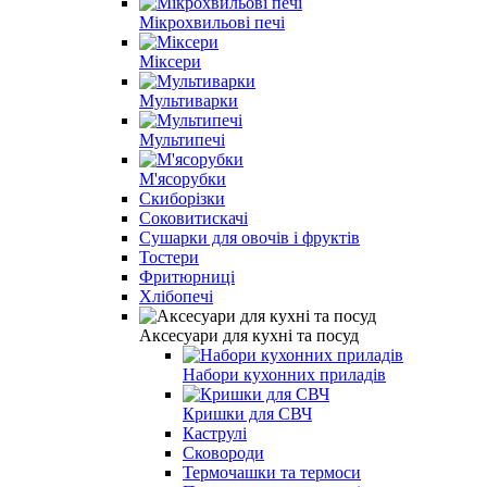
Мікрохвильові печі
Міксери
Мультиварки
Мультипечі
М'ясорубки
Скиборізки
Соковитискачі
Сушарки для овочів і фруктів
Тостери
Фритюрниці
Хлібопечі
Аксесуари для кухні та посуд
Набори кухонних приладів
Кришки для СВЧ
Каструлі
Сковороди
Термочашки та термоси