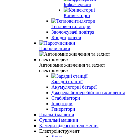
Інфрачервоні
Конвекторні
Тепловентилятори
Зволожувачі повітря
Кондиціонери
Пароочисники
Автономне живлення та захист
електромереж
Зарядні станції
Акумуляторні батареї
Джерела безперебійного живлення
Стабілізатори
Інвертори
Генератори
Пральні машини
Сушильні машини
Камери відеоспостереження
Електроінструмент
Дрилі