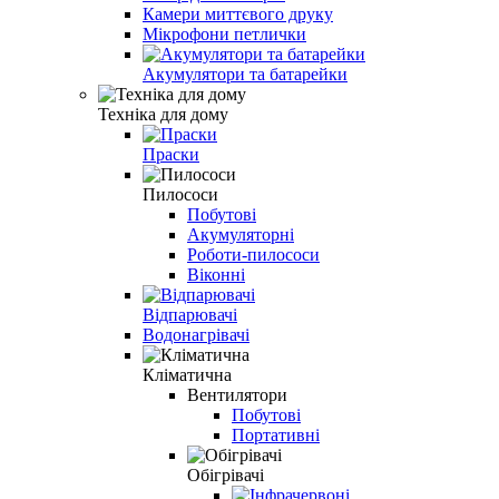
Камери миттєвого друку
Мікрофони петлички
Акумулятори та батарейки
Техніка для дому
Праски
Пилососи
Побутові
Акумуляторні
Роботи-пилососи
Віконні
Відпарювачі
Водонагрівачі
Кліматична
Вентилятори
Побутові
Портативні
Обігрівачі