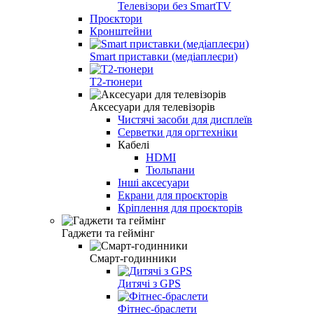
Телевізори без SmartTV
Проєктори
Кронштейни
Smart приставки (медіаплеєри)
Т2-тюнери
Аксесуари для телевізорів
Чистячі засоби для дисплеїв
Серветки для оргтехніки
Кабелі
HDMI
Тюльпани
Інші аксесуари
Екрани для проєкторів
Кріплення для проєкторів
Гаджети та геймінг
Смарт-годинники
Дитячі з GPS
Фітнес-браслети