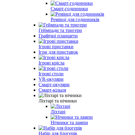
Смарт-годинники
Ремінці для годинників
Геймпади та тригери
Графічні планшети
Ігрові приставки
Ігри для приставок
Ігрові крісла
Ігрові столи
VR-окуляри
Смарт-окуляри
Смарт-кільця
Ліхтарі та нічники
Ліхтарі
Нічники та лампи
Набір для блогерів