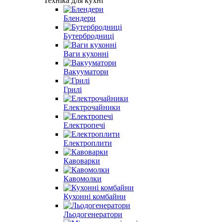
Техніка для кухні
Блендери
Бутербродниці
Ваги кухонні
Вакууматори
Грилі
Електрочайники
Електропечі
Електроплити
Кавоварки
Кавомолки
Кухонні комбайни
Льодогенератори