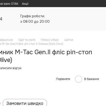
магазин ОТАК
Акції
Графік роботи:
24
з 08:00 до 20:00
орядження
Одяг та взутя
Головні убори
Шапки
M-Tac Gen.II фліс ріп-стоп S Зелена (Dark Olive)
ик M-Tac Gen.II фліс ріп-стоп
live)
аписати відгук
Порівняти
В бажання
Замовити швидко