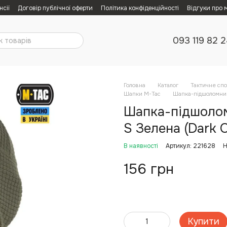
нсії
Договір публічної оферти
Політика конфіденційності
Відгуки про 
093 119 82 
Головна
Каталог
Тактичне сп
Шапки M-Tac
Шапка-підшоломник 
Шапка-підшоломн
S Зелена (Dark O
В наявності
Артикул: 221628
Н
156 грн
Купити