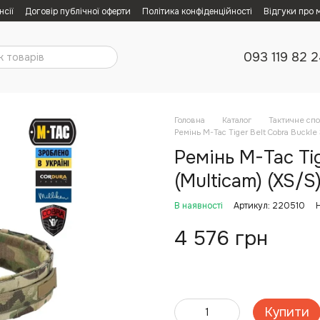
нсії
Договір публічної оферти
Політика конфіденційності
Відгуки про 
093 119 82 
Головна
Каталог
Тактичне сп
Ремінь M-Tac Tiger Belt Cobra Buckle
Ремінь M-Tac Ti
(Multicam) (XS/S
В наявності
Артикул: 220510
4 576 грн
Купити