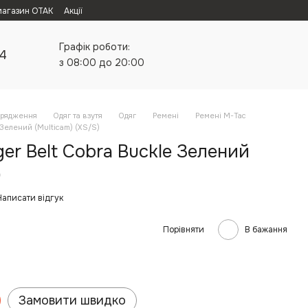
магазин ОТАК
Акції
Графік роботи:
24
з 08:00 до 20:00
орядження
Одяг та взутя
Одяг
Ремені
Ремені M-Tac
 Зелений (Multicam) (XS/S)
ger Belt Cobra Buckle Зелений
)
Написати відгук
Порівняти
В бажання
Замовити швидко