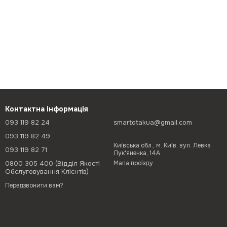
Контактна інформація
093 119 82 24
smartotakua@gmail.com
093 119 82 49
Київська обл., м. Київ, вул. Левка
093 119 82 71
Лук'яненка, 14А
0800 305 400 (Відділ Якості
Мапа проїзду
Обслуговування Клієнтів)
Передзвонити вам?