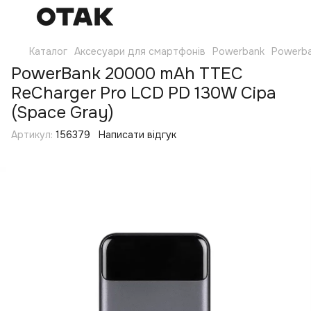
Каталог
Аксесуари для смартфонів
Powerbank
Powerb
PowerBank 20000 mAh TTEC
ReCharger Pro LCD PD 130W Сіра
(Space Gray)
Артикул:
156379
Написати відгук