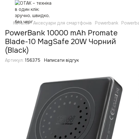
Каталог
Аксесуари для смартфонів
Powerbank
Powerba
PowerBank 10000 mAh Promate
Blade-10 MagSafe 20W Чорний
(Black)
Артикул:
156375
Написати відгук