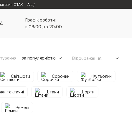
магазин ОТАК
Акції
Графік роботи:
24
з 08:00 до 20:00
тування:
за популярністю
Відображення:
Світшоти
Сорочки
Футболки
ки тактичні
Штани
Шорти
Ремені