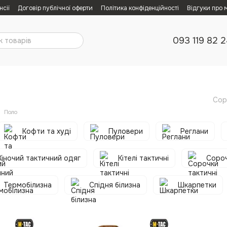
нсії
Договір публічної оферти
Політика конфіденційності
Відгуки про 
093 119 82 
Сор
Поло
Кофти та худі
Пуловери
Реглани
іночий тактичний одяг
Кітелі тактичні
Сороч
Термобілизна
Спідня білизна
Шкарпетки