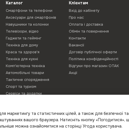
Каталог
Клієнтам
Смартфони та телефони
Вхід до кабінету
Аксесуари для смартфонів
Про нас
Навушники та колонки
Оплата і доставка
Телевізори, відео
Обмін та повернення
Гаджети та геймінг
Контакти
Техніка для дому
Вакансії
Краса та здоров'я
Договір публічної оферти
Техніка для кухні
Політика конфіденційності
Комп'ютерна техніка
Відгуки про магазин ОТАК
Автомобільні товари
Акції
Тактичне спорядження
Спорт та туризм
Сервіси та додатки
Літо з Gelius
Proove Gaming
ля маркетингу та статистичних цілей, а також для безпечної т
Новинки
лаштуваннях вашого браузера. Натисніть кнопку «Погодитися», 
тальніше можна ознайомитися на сторінці
Угода користувача
.