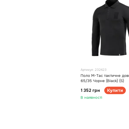
Артикул: 232423
Поло M-Tac тактичне дов
65/35 Чорне (Black) (S)
1 352 грн
Купити
В наявності