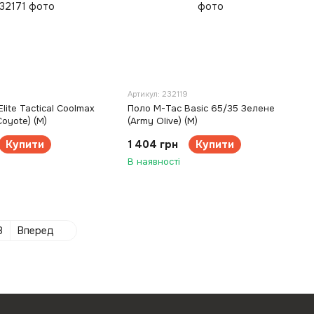
Артикул: 232119
lite Tactical Coolmax
Поло M-Tac Basic 65/35 Зелене
oyote) (M)
(Army Olive) (M)
Купити
1 404 грн
Купити
В наявності
8
Вперед