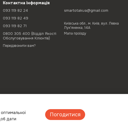
Контактна інформація
093 119 82 24
smartotakua@gmail.com
093 119 82 49
Київська обл., м. Київ, вул. Левка
093 119 82 71
Лук'яненка, 14А
0800 305 400 (Відділ Якості
Мапа проїзду
Обслуговування Клієнтів)
Передзвонити вам?
а оптимальної
Погодитися
щоб дати