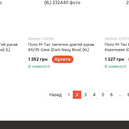
Артикул: 232440
Артикул: 232171
гий рукав
Поло M-Tac тактичне довгий рукав
Поло M-Tac E
e) (L)
65/35 Синє (Dark Navy Blue) (XL)
Коричневе (C
1 352 грн
Купити
1 327 грн
В наявності
В наявності
Назад
1
2
3
4
5
6
...