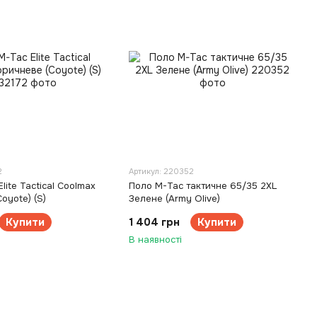
2
Артикул: 220352
lite Tactical Coolmax
Поло M-Tac тактичне 65/35 2XL
oyote) (S)
Зелене (Army Olive)
Купити
1 404 грн
Купити
В наявності