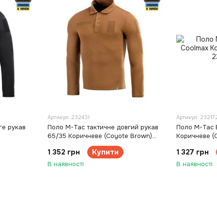
Артикул: 232431
Артикул: 23217
ге рукав
Поло M-Tac тактичне довгий рукав
Поло M-Tac E
65/35 Коричневе (Coyote Brown)
Коричневе (C
(S)
1 352 грн
Купити
1 327 грн
В наявності
В наявності