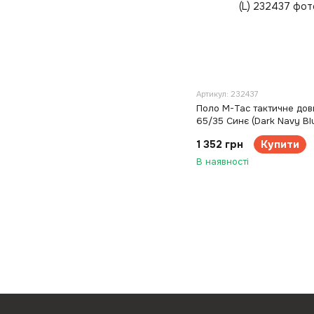
Артикул: 232437
Поло M-Tac тактичне дов
65/35 Синє (Dark Navy Blu
1 352 грн
Купити
В наявності