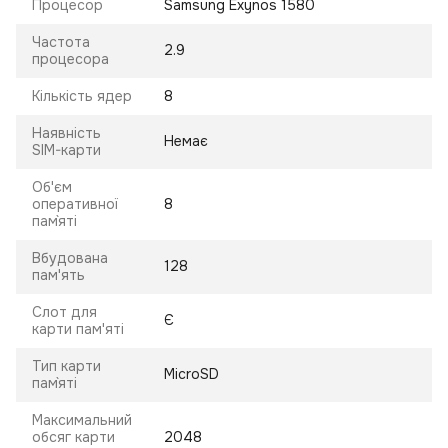
Процесор
Samsung Exynos 1580
Частота
2.9
процесора
Кількість ядер
8
Наявність
Немає
SIM-карти
Об'єм
оперативної
8
пам`яті
Вбудована
128
пам'ять
Слот для
Є
карти пам'яті
Тип карти
MicroSD
пам`яті
Максимальний
обсяг карти
2048