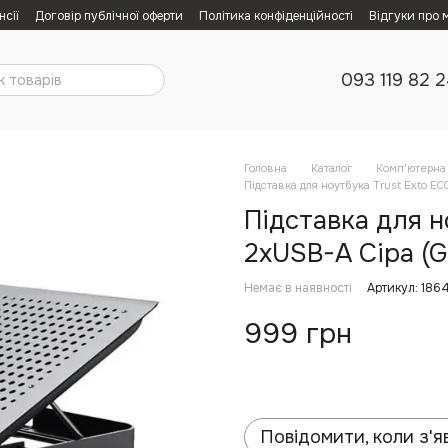
нсії
Договір публічної оферти
Політика конфіденційності
Відгуки про 
093 119 82 
Головна
Каталог
Комп'ютерна 
Підставка для ноутбука Trust Exto ECO
Підставка для но
2xUSB-A Сіра (G
Немає в наявності
Артикул: 186
999 грн
Повідомити, коли з'я