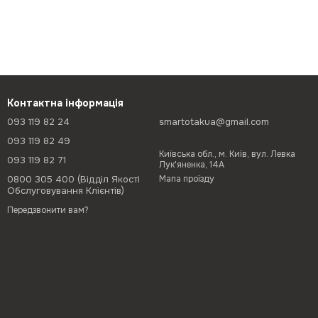
Контактна інформація
093 119 82 24
smartotakua@gmail.com
093 119 82 49
Київська обл., м. Київ, вул. Левка
093 119 82 71
Лук'яненка, 14А
0800 305 400 (Відділ Якості
Мапа проїзду
Обслуговування Клієнтів)
Передзвонити вам?