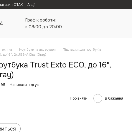
магазин ОТАК
Акції
Графік роботи:
24
з 08:00 до 20:00
техніка
Ноутбуки та аксесуари
Підставки для ноутбуків
, до 16", 2xUSB-A Сіра (Gray)
утбука Trust Exto ECO, до 16",
ray)
495
Написати відгук
Порівняти
В бажання
виться