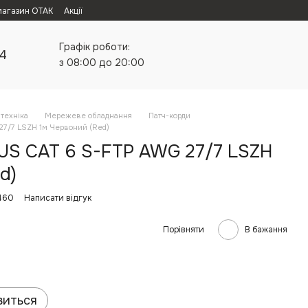
магазин ОТАК
Акції
Графік роботи:
24
з 08:00 до 20:00
техніка
Мережеве обладнання
Патч-корди
27/7 LSZH 1м Червоний (Red)
TUS CAT 6 S-FTP AWG 27/7 LSZH
d)
460
Написати відгук
Порівняти
В бажання
виться