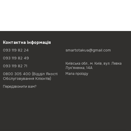
Контактна інформація
093 119 82 24
smartotakua@gmail.com
093 119 82 49
Київська обл., м. Київ, вул. Левка
093 119 82 71
Лук'яненка, 14А
0800 305 400 (Відділ Якості
Мапа проїзду
Обслуговування Клієнтів)
Передзвонити вам?