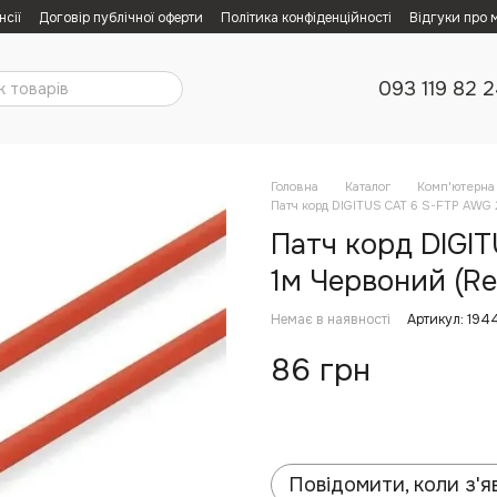
нсії
Договір публічної оферти
Політика конфіденційності
Відгуки про 
093 119 82 
Головна
Каталог
Комп'ютерна 
Патч корд DIGITUS CAT 6 S-FTP AWG 
Патч корд DIGI
1м Червоний (Re
Немає в наявності
Артикул: 194
86 грн
Повідомити, коли з'я