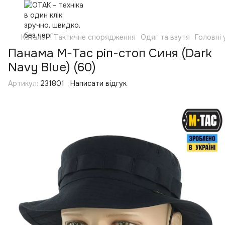
Каталог
Тактичне спорядження
Одяг та взутя
Головні
Панама M-Tac ріп-стоп Синя (Dark
Navy Blue) (60)
Артикул:
231801
Написати відгук