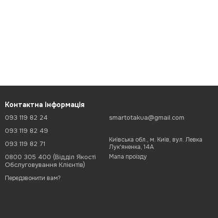
Контактна інформація
093 119 82 24
smartotakua@gmail.com
093 119 82 49
Київська обл., м. Київ, вул. Левка
093 119 82 71
Лук'яненка, 14А
0800 305 400 (Відділ Якості
Мапа проїзду
Обслуговування Клієнтів)
Передзвонити вам?