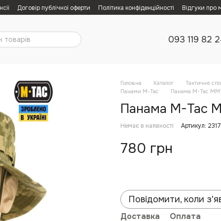
нсії
Договір публічної оферти
Політика конфіденційності
Відгуки про 
093 119 82 
Головна
Каталог
Тактичне сп
Панами M-Tac
Панама M-Tac MM14
Панама M-Tac MM
Немає в наявності
Артикул: 2317
780 грн
Повідомити, коли з'я
Доставка
Оплата