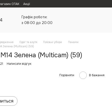
магазин ОТАК
Акції
Графік роботи:
24
з 08:00 до 20:00
орядження
Одяг та взутя
Головні убори
Панами
 Зелена (Multicam) (59)
14 Зелена (Multicam) (59)
21
Написати відгук
Порівняти
В бажання
виться