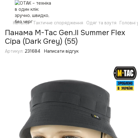
Каталог
Тактичне спорядження
Одяг та взутя
Головні
Панама M-Tac Gen.II Summer Flex
Сіра (Dark Grey) (55)
Артикул:
231684
Написати відгук