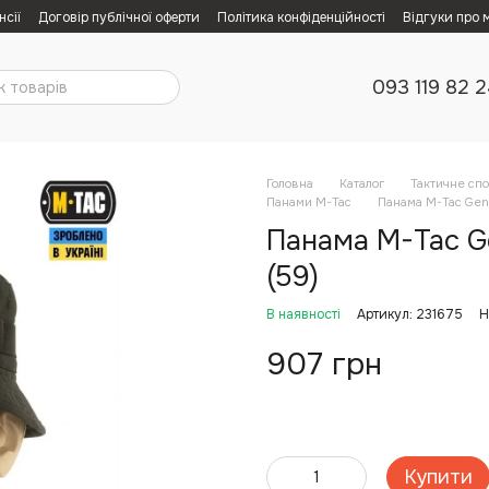
нсії
Договір публічної оферти
Політика конфіденційності
Відгуки про 
093 119 82 
Головна
Каталог
Тактичне сп
Панами M-Tac
Панама M-Tac Gen.
Панама M-Tac Ge
(59)
В наявності
Артикул: 231675
Н
907 грн
Купити