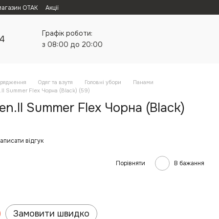
магазин ОТАК
Акції
Графік роботи:
24
з 08:00 до 20:00
орядження
Одяг та взутя
Головні убори
Панами
II Summer Flex Чорна (Black) (59)
n.II Summer Flex Чорна (Black)
аписати відгук
Порівняти
В бажання
Замовити швидко