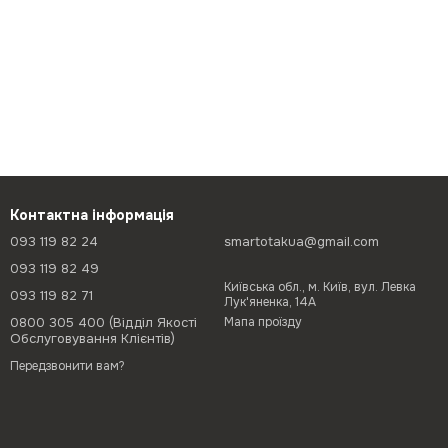
Контактна інформація
093 119 82 24
smartotakua@gmail.com
093 119 82 49
Київська обл., м. Київ, вул. Левка
093 119 82 71
Лук'яненка, 14А
0800 305 400 (Відділ Якості
Мапа проїзду
Обслуговування Клієнтів)
Передзвонити вам?