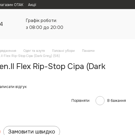
магазин ОТАК
Акції
Графік роботи:
24
з 08:00 до 20:00
орядження
Одяг та взутя
Головні убори
Панами
I Flex Rip-Stop Сіра (Dark Grey) (58)
.II Flex Rip-Stop Сіра (Dark
аписати відгук
Порівняти
В бажання
Замовити швидко