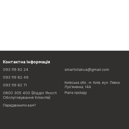
Контактна інформація
093 119 82 24
smartotakua@gmail.com
093 119 82 49
Київська обл., м. Київ, вул. Левка
093 119 82 71
Лук'яненка, 14А
0800 305 400 (Відділ Якості
Мапа проїзду
Обслуговування Клієнтів)
Передзвонити вам?