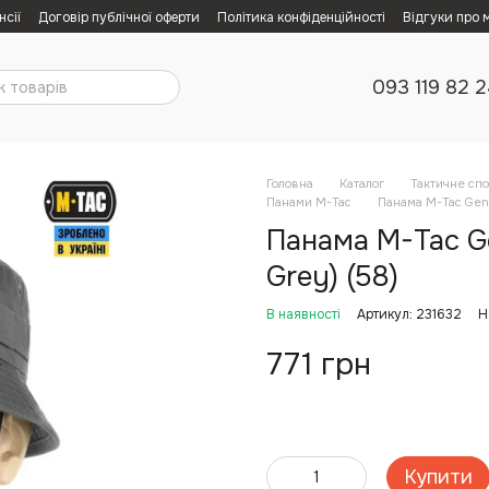
нсії
Договір публічної оферти
Політика конфіденційності
Відгуки про 
093 119 82 
Головна
Каталог
Тактичне сп
Панами M-Tac
Панама M-Tac Gen.I
Панама M-Tac Gen
Grey) (58)
В наявності
Артикул: 231632
Н
771 грн
Купити