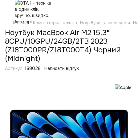
Каталог
Комп'ютерна техніка
Ноутбуки та аксесуари
Н
Ноутбук MacBook Air M2 15,3"
8CPU/10GPU/24GB/2TB 2023
(Z18T000PR/Z18T000T4) Чорний
(Midnight)
Артикул:
188028
Написати відгук