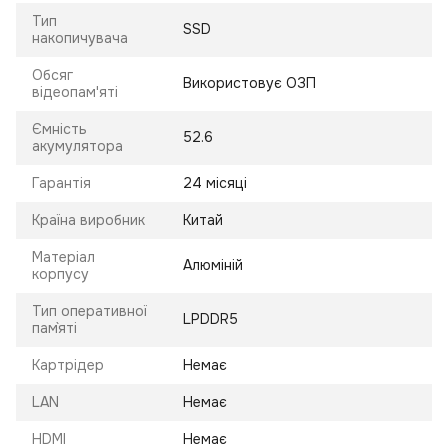
Тип
SSD
накопичувача
Обсяг
Використовує ОЗП
відеопам'яті
Ємність
52.6
акумулятора
Гарантія
24 місяці
Країна виробник
Китай
Матеріал
Алюміній
корпусу
Тип оперативної
LPDDR5
пам`яті
Картрідер
Немає
LAN
Немає
HDMI
Немає