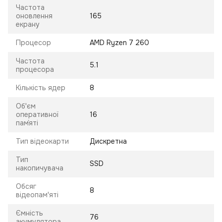
Частота
оновлення
165
екрану
Процесор
AMD Ryzen 7 260
Частота
5.1
процесора
Кількість ядер
8
Об'єм
оперативної
16
пам`яті
Тип відеокарти
Дискретна
Тип
SSD
накопичувача
Обсяг
8
відеопам'яті
Ємність
76
акумулятора