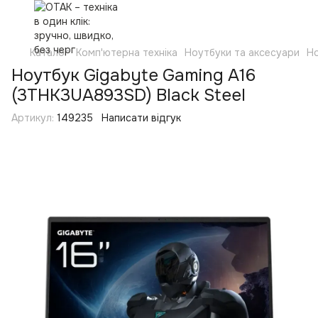
Каталог
Комп'ютерна техніка
Ноутбуки та аксесуари
Н
Ноутбук Gigabyte Gaming A16
(3THK3UA893SD) Black Steel
Артикул:
149235
Написати відгук