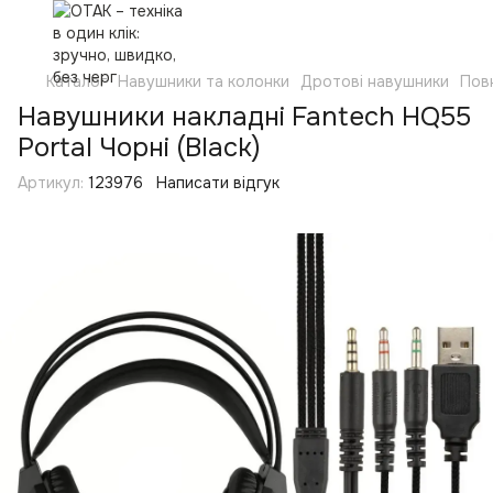
Каталог
Навушники та колонки
Дротові навушники
Пов
Навушники накладні Fantech HQ55
Portal Чорні (Black)
Артикул:
123976
Написати відгук